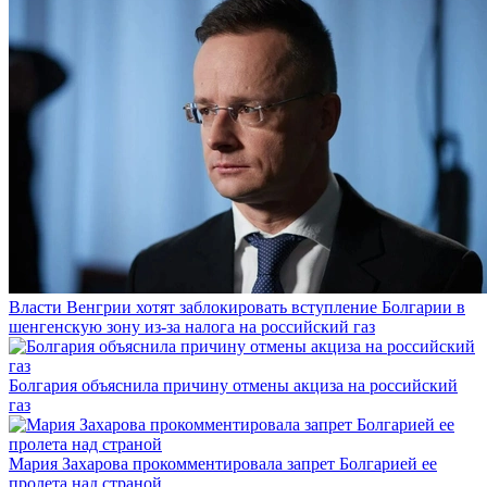
Власти Венгрии хотят заблокировать вступление Болгарии в
шенгенскую зону из-за налога на российский газ
Болгария объяснила причину отмены акциза на российский
газ
Мария Захарова прокомментировала запрет Болгарией ее
пролета над страной