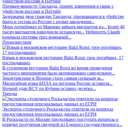
Премьер-министр Таиланда, принёс извинения в связи с
убийством россиян в Паттайе
Задержаны двое граждан Таиланда, признавшиеся в убийстве
брата и сестры из России с целью завладения...
Мерц потребовал от Марокко забрать мигрантов из...
Более 40
тысяч мигрантов наводнили испанскую...
Нейросеть Claude
взломала системы трех компаний...
Происшествия
Взрыв в московском ресторане Balzi Rossi: трое погибших, 17
пострадавших
В столичном ресторане Balzi Rossi во время проведения
частного мероприятия было активировано самодельное...
Землетрясение в Японии стало самым сильным за...
Масштабная атака БПЛА на регионы России оставила...
Ночной удар ВСУ по Кубани оставил десятки...
Тренды
Эксперты столичного Роскадастра ответили на вопросы
предоставления персональных данных из ЕГРН
В Роскадастр по Москве продолжают поступать вопросы о
порядке получения сведений из Единого государственного...