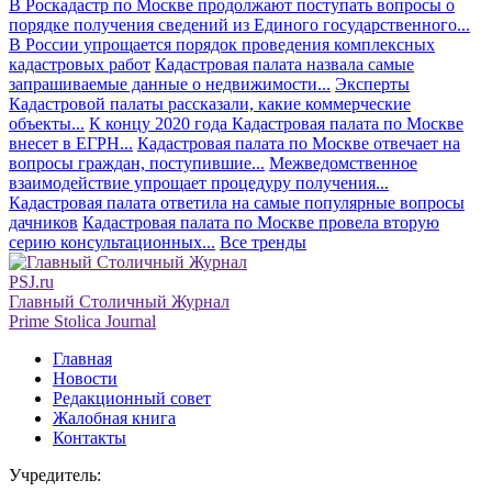
В Роскадастр по Москве продолжают поступать вопросы о
порядке получения сведений из Единого государственного...
В России упрощается порядок проведения комплексных
кадастровых работ
Кадастровая палата назвала самые
запрашиваемые данные о недвижимости...
Эксперты
Кадастровой палаты рассказали, какие коммерческие
объекты...
К концу 2020 года Кадастровая палата по Москве
внесет в ЕГРН...
Кадастровая палата по Москве отвечает на
вопросы граждан, поступившие...
Межведомственное
взаимодействие упрощает процедуру получения...
Кадастровая палата ответила на самые популярные вопросы
дачников
Кадастровая палата по Москве провела вторую
серию консультационных...
Все тренды
PSJ.ru
Главный Столичный Журнал
Prime Stolica Journal
Главная
Новости
Редакционный совет
Жалобная книга
Контакты
Учредитель: