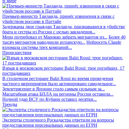
В мире
Премьер-министр Таиланда, принёс извинения в связи с
убийством россиян в Паттайе
Задержаны двое граждан Таиланда, признавшиеся в убийстве
брата и сестры из России с целью завладения...
Мерц потребовал от Марокко забрать мигрантов из...
Более 40
тысяч мигрантов наводнили испанскую...
Нейросеть Claude
взломала системы трех компаний...
Происшествия
Взрыв в московском ресторане Balzi Rossi: трое погибших, 17
пострадавших
В столичном ресторане Balzi Rossi во время проведения
частного мероприятия было активировано самодельное...
Землетрясение в Японии стало самым сильным за...
Масштабная атака БПЛА на регионы России оставила...
Ночной удар ВСУ по Кубани оставил десятки...
Тренды
Эксперты столичного Роскадастра ответили на вопросы
предоставления персональных данных из ЕГРН