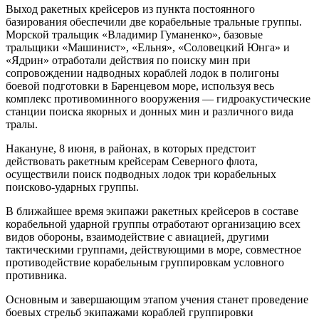
Выход ракетных крейсеров из пункта постоянного
базирования обеспечили две корабельные тральные группы.
Морской тральщик «Владимир Гуманенко», базовые
тральщики «Машинист», «Ельня», «Соловецкий Юнга» и
«Ядрин» отработали действия по поиску мин при
сопровождении надводных кораблей лодок в полигоны
боевой подготовки в Баренцевом море, используя весь
комплекс противоминного вооружения — гидроакустические
станции поиска якорных и донных мин и различного вида
тралы.
Накануне, 8 июня, в районах, в которых предстоит
действовать ракетным крейсерам Северного флота,
осуществили поиск подводных лодок три корабельных
поисково-ударных группы.
В ближайшее время экипажи ракетных крейсеров в составе
корабельной ударной группы отработают организацию всех
видов обороны, взаимодействие с авиацией, другими
тактическими группами, действующими в море, совместное
противодействие корабельным группировкам условного
противника.
Основным и завершающим этапом учения станет проведение
боевых стрельб экипажами кораблей группировки