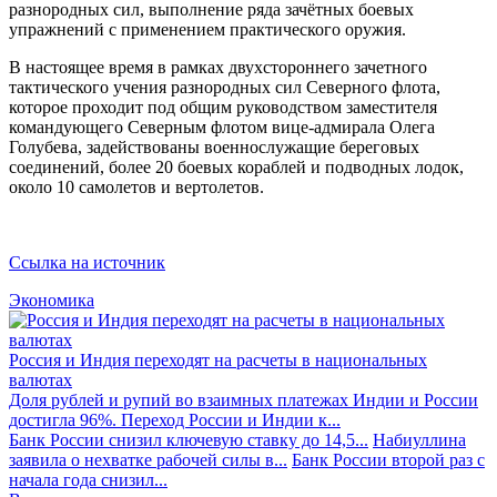
разнородных сил, выполнение ряда зачётных боевых
упражнений с применением практического оружия.
В настоящее время в рамках двухстороннего зачетного
тактического учения разнородных сил Северного флота,
которое проходит под общим руководством заместителя
командующего Северным флотом вице-адмирала Олега
Голубева, задействованы военнослужащие береговых
соединений, более 20 боевых кораблей и подводных лодок,
около 10 самолетов и вертолетов.
Ссылка на источник
Экономика
Россия и Индия переходят на расчеты в национальных
валютах
Доля рублей и рупий во взаимных платежах Индии и России
достигла 96%. Переход России и Индии к...
Банк России снизил ключевую ставку до 14,5...
Набиуллина
заявила о нехватке рабочей силы в...
Банк России второй раз с
начала года снизил...