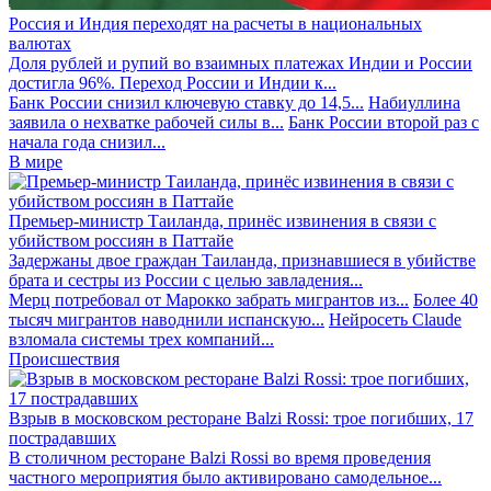
Россия и Индия переходят на расчеты в национальных
валютах
Доля рублей и рупий во взаимных платежах Индии и России
достигла 96%. Переход России и Индии к...
Банк России снизил ключевую ставку до 14,5...
Набиуллина
заявила о нехватке рабочей силы в...
Банк России второй раз с
начала года снизил...
В мире
Премьер-министр Таиланда, принёс извинения в связи с
убийством россиян в Паттайе
Задержаны двое граждан Таиланда, признавшиеся в убийстве
брата и сестры из России с целью завладения...
Мерц потребовал от Марокко забрать мигрантов из...
Более 40
тысяч мигрантов наводнили испанскую...
Нейросеть Claude
взломала системы трех компаний...
Происшествия
Взрыв в московском ресторане Balzi Rossi: трое погибших, 17
пострадавших
В столичном ресторане Balzi Rossi во время проведения
частного мероприятия было активировано самодельное...