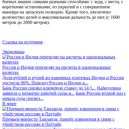
боевых машин самыми разными способами: с ходу, с места, с
короткими остановками, из укрытий и с совершением
маневра на запасную позицию. Кроме того, увеличено
количество целей и максимальная дальность до них (с 1600
метров до 2000 метров).
Ссылка на источник
Экономика
Россия и Индия переходят на расчеты в национальных
валютах
Доля рублей и рупий во взаимных платежах Индии и России
достигла 96%. Переход России и Индии к...
Банк России снизил ключевую ставку до 14,5...
Набиуллина
заявила о нехватке рабочей силы в...
Банк России второй раз с
начала года снизил...
В мире
Премьер-министр Таиланда, принёс извинения в связи с
убийством россиян в Паттайе