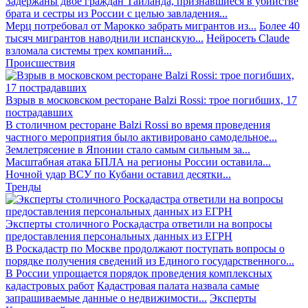
Задержаны двое граждан Таиланда, признавшиеся в убийстве
брата и сестры из России с целью завладения...
Мерц потребовал от Марокко забрать мигрантов из...
Более 40
тысяч мигрантов наводнили испанскую...
Нейросеть Claude
взломала системы трех компаний...
Происшествия
Взрыв в московском ресторане Balzi Rossi: трое погибших, 17
пострадавших
В столичном ресторане Balzi Rossi во время проведения
частного мероприятия было активировано самодельное...
Землетрясение в Японии стало самым сильным за...
Масштабная атака БПЛА на регионы России оставила...
Ночной удар ВСУ по Кубани оставил десятки...
Тренды
Эксперты столичного Роскадастра ответили на вопросы
предоставления персональных данных из ЕГРН
В Роскадастр по Москве продолжают поступать вопросы о
порядке получения сведений из Единого государственного...
В России упрощается порядок проведения комплексных
кадастровых работ
Кадастровая палата назвала самые
запрашиваемые данные о недвижимости...
Эксперты