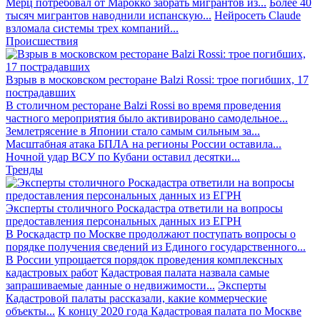
Мерц потребовал от Марокко забрать мигрантов из...
Более 40
тысяч мигрантов наводнили испанскую...
Нейросеть Claude
взломала системы трех компаний...
Происшествия
Взрыв в московском ресторане Balzi Rossi: трое погибших, 17
пострадавших
В столичном ресторане Balzi Rossi во время проведения
частного мероприятия было активировано самодельное...
Землетрясение в Японии стало самым сильным за...
Масштабная атака БПЛА на регионы России оставила...
Ночной удар ВСУ по Кубани оставил десятки...
Тренды
Эксперты столичного Роскадастра ответили на вопросы
предоставления персональных данных из ЕГРН
В Роскадастр по Москве продолжают поступать вопросы о
порядке получения сведений из Единого государственного...
В России упрощается порядок проведения комплексных
кадастровых работ
Кадастровая палата назвала самые
запрашиваемые данные о недвижимости...
Эксперты
Кадастровой палаты рассказали, какие коммерческие
объекты...
К концу 2020 года Кадастровая палата по Москве