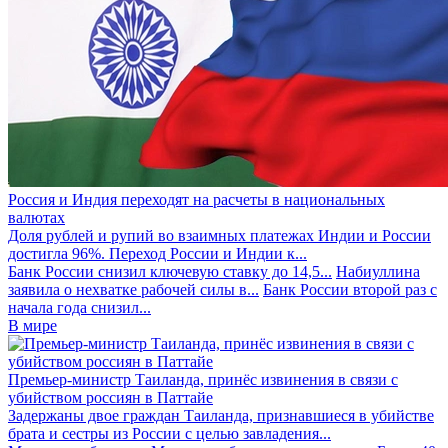
Россия и Индия переходят на расчеты в национальных
валютах
Доля рублей и рупий во взаимных платежах Индии и России
достигла 96%. Переход России и Индии к...
Банк России снизил ключевую ставку до 14,5...
Набиуллина
заявила о нехватке рабочей силы в...
Банк России второй раз с
начала года снизил...
В мире
Премьер-министр Таиланда, принёс извинения в связи с
убийством россиян в Паттайе
Задержаны двое граждан Таиланда, признавшиеся в убийстве
брата и сестры из России с целью завладения...