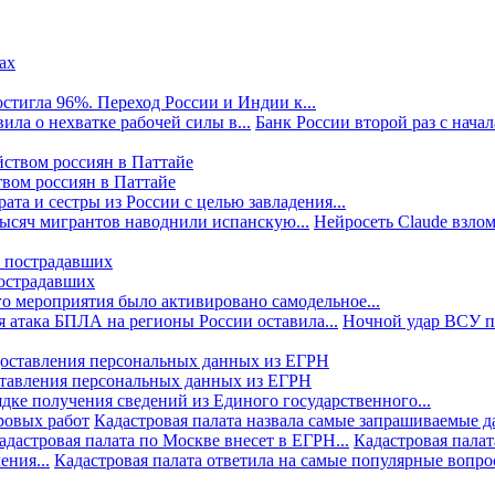
стигла 96%. Переход России и Индии к...
ила о нехватке рабочей силы в...
Банк России второй раз с начала
твом россиян в Паттайе
та и сестры из России с целью завладения...
тысяч мигрантов наводнили испанскую...
Нейросеть Claude взлом
пострадавших
го мероприятия было активировано самодельное...
 атака БПЛА на регионы России оставила...
Ночной удар ВСУ по
ставления персональных данных из ЕГРН
дке получения сведений из Единого государственного...
ровых работ
Кадастровая палата назвала самые запрашиваемые д
адастровая палата по Москве внесет в ЕГРН...
Кадастровая палат
ния...
Кадастровая палата ответила на самые популярные вопр