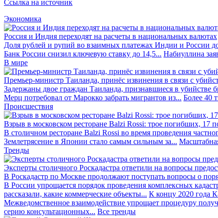
Ссылка на источник
Экономика
Россия и Индия переходят на расчеты в национальных валютах
Доля рублей и рупий во взаимных платежах Индии и России до
Банк России снизил ключевую ставку до 14,5...
Набиуллина заяв
В мире
Премьер-министр Таиланда, принёс извинения в связи с убийс
Задержаны двое граждан Таиланда, признавшиеся в убийстве бра
Мерц потребовал от Марокко забрать мигрантов из...
Более 40 
Происшествия
Взрыв в московском ресторане Balzi Rossi: трое погибших, 17 
В столичном ресторане Balzi Rossi во время проведения частно
Землетрясение в Японии стало самым сильным за...
Масштабная
Тренды
Эксперты столичного Роскадастра ответили на вопросы предо
В Роскадастр по Москве продолжают поступать вопросы о поря
В России упрощается порядок проведения комплексных кадаст
рассказали, какие коммерческие объекты...
К концу 2020 года К
Межведомственное взаимодействие упрощает процедуру получе
серию консультационных...
Все тренды