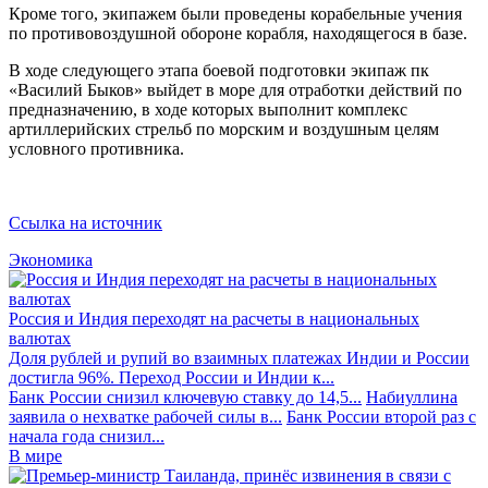
Кроме того, экипажем были проведены корабельные учения
по противовоздушной обороне корабля, находящегося в базе.
В ходе следующего этапа боевой подготовки экипаж пк
«Василий Быков» выйдет в море для отработки действий по
предназначению, в ходе которых выполнит комплекс
артиллерийских стрельб по морским и воздушным целям
условного противника.
Ссылка на источник
Экономика
Россия и Индия переходят на расчеты в национальных
валютах
Доля рублей и рупий во взаимных платежах Индии и России
достигла 96%. Переход России и Индии к...
Банк России снизил ключевую ставку до 14,5...
Набиуллина
заявила о нехватке рабочей силы в...
Банк России второй раз с
начала года снизил...
В мире