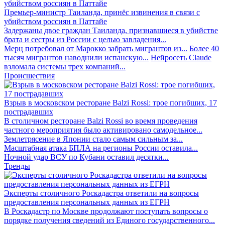
Премьер-министр Таиланда, принёс извинения в связи с
убийством россиян в Паттайе
Задержаны двое граждан Таиланда, признавшиеся в убийстве
брата и сестры из России с целью завладения...
Мерц потребовал от Марокко забрать мигрантов из...
Более 40
тысяч мигрантов наводнили испанскую...
Нейросеть Claude
взломала системы трех компаний...
Происшествия
Взрыв в московском ресторане Balzi Rossi: трое погибших, 17
пострадавших
В столичном ресторане Balzi Rossi во время проведения
частного мероприятия было активировано самодельное...
Землетрясение в Японии стало самым сильным за...
Масштабная атака БПЛА на регионы России оставила...
Ночной удар ВСУ по Кубани оставил десятки...
Тренды
Эксперты столичного Роскадастра ответили на вопросы
предоставления персональных данных из ЕГРН
В Роскадастр по Москве продолжают поступать вопросы о
порядке получения сведений из Единого государственного...