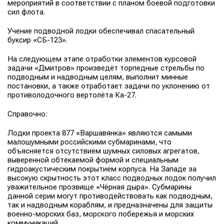
мероприятий в соответствии с планом боевой подготовки
сил флота.
Учение подводной лодки обеспечивал спасательный
буксир «СБ-123».
На следующем этапе отработки элементов курсовой
задачи «Дмитров» произведёт торпедные стрельбы по
подводным и надводным целям, выполнит минные
постановки, а также отработает задачи по уклонению от
противолодочного вертолёта Ка-27.
Справочно:
Лодки проекта 877 «Варшавянка» являются самыми
малошумными российскими субмаринами, что
объясняется отсутствием шумных силовых агрегатов,
выверенной обтекаемой формой и специальным
гидроакустическим покрытием корпуса. На Западе за
высокую скрытность этот класс подводных лодок получил
уважительное прозвище «Чёрная дыра». Субмарины
данной серии могут противодействовать как подводным,
так и надводным кораблям, и предназначены для защиты
военно-морских баз, морского побережья и морских
коммуникаций.