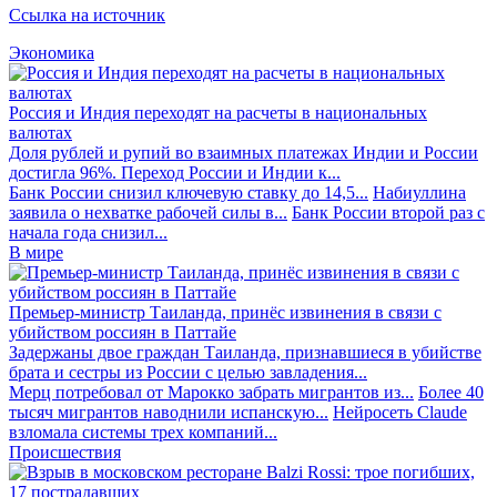
Ссылка на источник
Экономика
Россия и Индия переходят на расчеты в национальных
валютах
Доля рублей и рупий во взаимных платежах Индии и России
достигла 96%. Переход России и Индии к...
Банк России снизил ключевую ставку до 14,5...
Набиуллина
заявила о нехватке рабочей силы в...
Банк России второй раз с
начала года снизил...
В мире
Премьер-министр Таиланда, принёс извинения в связи с
убийством россиян в Паттайе
Задержаны двое граждан Таиланда, признавшиеся в убийстве
брата и сестры из России с целью завладения...
Мерц потребовал от Марокко забрать мигрантов из...
Более 40
тысяч мигрантов наводнили испанскую...
Нейросеть Claude
взломала системы трех компаний...
Происшествия