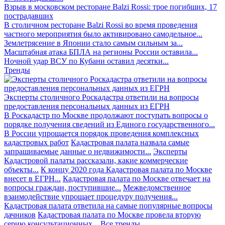
Взрыв в московском ресторане Balzi Rossi: трое погибших, 17
пострадавших
В столичном ресторане Balzi Rossi во время проведения
частного мероприятия было активировано самодельное...
Землетрясение в Японии стало самым сильным за...
Масштабная атака БПЛА на регионы России оставила...
Ночной удар ВСУ по Кубани оставил десятки...
Тренды
Эксперты столичного Роскадастра ответили на вопросы
предоставления персональных данных из ЕГРН
В Роскадастр по Москве продолжают поступать вопросы о
порядке получения сведений из Единого государственного...
В России упрощается порядок проведения комплексных
кадастровых работ
Кадастровая палата назвала самые
запрашиваемые данные о недвижимости...
Эксперты
Кадастровой палаты рассказали, какие коммерческие
объекты...
К концу 2020 года Кадастровая палата по Москве
внесет в ЕГРН...
Кадастровая палата по Москве отвечает на
вопросы граждан, поступившие...
Межведомственное
взаимодействие упрощает процедуру получения...
Кадастровая палата ответила на самые популярные вопросы
дачников
Кадастровая палата по Москве провела вторую
серию консультационных...
Все тренды