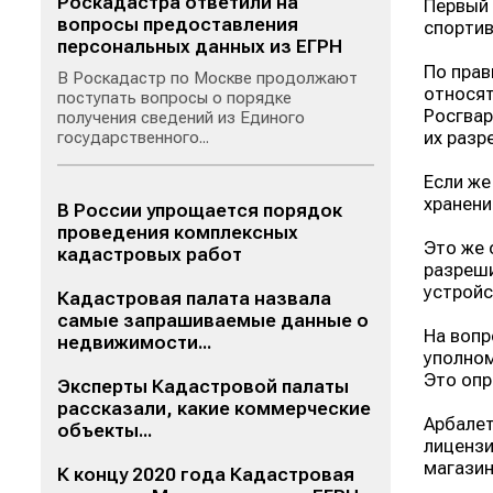
Роскадастра ответили на
Первый 
вопросы предоставления
спортив
персональных данных из ЕГРН
По прав
В Роскадастр по Москве продолжают
относят
поступать вопросы о порядке
Росгвар
получения сведений из Единого
их разр
государственного...
Если же
хранени
В России упрощается порядок
проведения комплексных
Это же 
кадастровых работ
разреши
устройс
Кадастровая палата назвала
самые запрашиваемые данные о
На вопр
недвижимости...
уполном
Это опр
Эксперты Кадастровой палаты
рассказали, какие коммерческие
Арбалет
объекты...
лицензи
магазин
К концу 2020 года Кадастровая