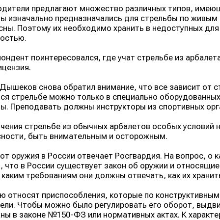
дители предлагают множество различных типов, имеющ
ы изначально предназначались для стрельбы по живым 
сны. Поэтому их необходимо хранить в недоступных для
остью.
ондент поинтересовался, где учат стрельбе из арбалета
ицензия.
Дышеков снова обратил внимание, что все зависит от ст
ся стрельбе можно только в специально оборудованных
ы. Преподавать должны инструкторы из спортивных орг
чения стрельбе из обычных арбалетов особых условий 
ности, быть внимательным и осторожным.
от оружия в России отвечает Росгвардия. На вопрос, о
, что в России существует закон об оружии и относящие
 каким требованиям они должны отвечать, как их хранить
ю относят приспособления, которые по конструктивны
ели. Чтобы можно было регулировать его оборот, выдв
ны в законе №150-ФЗ или нормативных актах. К характе