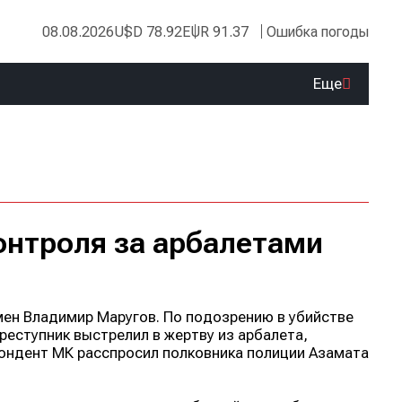
08.08.2026
USD 78.92
EUR 91.37
Ошибка погоды
Еще
онтроля за арбалетами
мен Владимир Маругов. По подозрению в убийстве
еступник выстрелил в жертву из арбалета,
пондент
МК
расспросил полковника полиции Азамата