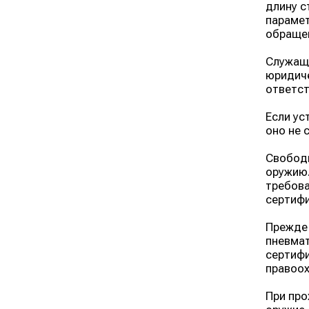
длину с
парамет
обращен
Служащи
юридиче
ответст
Если ус
оно не 
Свободн
оружию.
требова
сертифи
Прежде 
пневмат
сертифи
правоох
При про