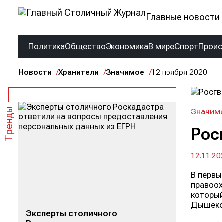
Главные новости 
Политика
Общество
Экономика
В мире
Спорт
Прои
Новости
Хранители
Значимое
12 ноября 2020
Тренды
Значим
Рос
12.11.20
В первы
правоох
который
Дышеков
Эксперты столичного