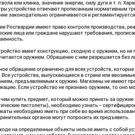
твола или клинка, значение энергии, силу дуги и т. п. Ха
ры устройства отвечают прописанным нормативным треб
ие законодательно ограничивается и регламентируется
е Росгвардии имеют право контроля производства, реал
ские лица или граждане нарушают требования, прописан
венность.
тройство имеет конструкцию, сходную с оружием, но не
считается оружием. Обращение с ним разрешается без л
ое обращение ограничено для всех устройств, которые
 Все устройства, выпускающиеся в стране или ввозимые
ниям, предъявляемым к оружию. Магазины не имеют прав
кацию. Если устройство не признано оружием, то оно 
чем купить предмет, который можно принять за оружие 
ические пистолеты), необходимо узнать – сертифициров
каты необходимо иметь при себе во время использовани
ранительных органов могут попросить их предъявить.
ходе на определенные объекты нельзя иметь с собой ус