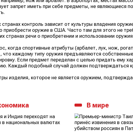
 например, нож или арбалет. В аэропортах, местах масс
ует запрет иметь при себе предметы, не являющиеся по
ь.
х странах контроль зависит от культуры владения оружи
о приобрести оружие в США. Часто там для этого не тре
их странах речи о приобретении и использовании оружи
ос, когда спортивные атрибуты (арбалет, лук, нож, рогат
, что каждому типу оружия предъявляются собственные
ровку. Если предмет переделан с целью придать ему хар
ию. Каждый подобный случай должен подтверждаться к
ры изделия, которое не является оружием, подтвержд
кономика
В мире