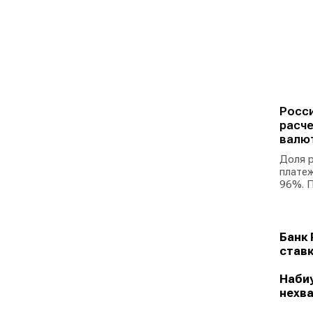
Росси
расче
валю
Доля р
платеж
96%. П
Банк 
ставк
Набиу
нехва