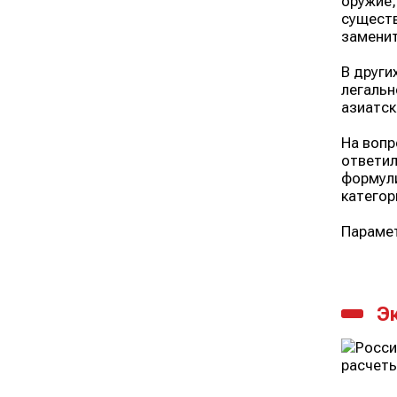
оружие,
существ
заменит
В други
легальн
азиатск
На вопр
ответил
формули
категор
Парамет
Э