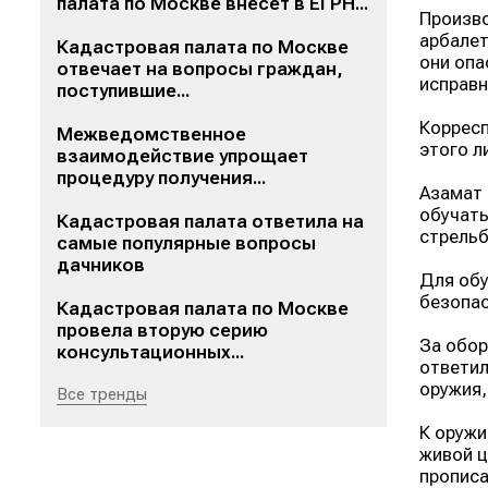
палата по Москве внесет в ЕГРН...
Произво
арбалет
Кадастровая палата по Москве
они опа
отвечает на вопросы граждан,
исправн
поступившие...
Корресп
Межведомственное
этого л
взаимодействие упрощает
процедуру получения...
Азамат 
обучать
Кадастровая палата ответила на
стрельб
самые популярные вопросы
дачников
Для обу
безопас
Кадастровая палата по Москве
провела вторую серию
За обор
консультационных...
ответил
оружия,
Все тренды
К оружи
живой ц
прописа