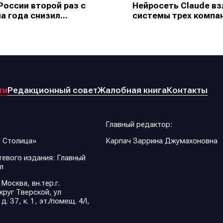
России второй раз с
Нейросеть Claude в
а года снизил...
системы трех компан
ти
Редакционный совет
Жалобная книга
Контакты
Главный редактор:
 Столица»
Карпач Заррина Джумахоновна
евого издания: Главный
л
 Москва, вн.тер.г.
руг Тверской, ул
 37, к. 1, эт./помещ. 4/I,