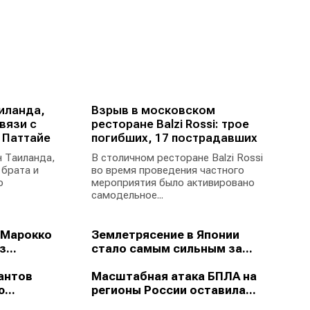
иланда,
Взрыв в московском
вязи с
ресторане Balzi Rossi: трое
 Паттайе
погибших, 17 пострадавших
 Таиланда,
В столичном ресторане Balzi Rossi
 брата и
во время проведения частного
ю
мероприятия было активировано
самодельное...
 Марокко
Землетрясение в Японии
...
стало самым сильным за...
антов
Масштабная атака БПЛА на
...
регионы России оставила...