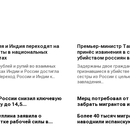
я и Индия переходят на
Премьер-министр Та
ты в национальных
принёс извинения в с
тах
убийством россиян в
ублей и рупий во взаимных
Задержаны двое граждан
ах Индии и России достигла
признавшиеся в убийстве
ереход России и Индии к...
сестры из России с цель
завладения...
России снизил ключевую
Мерц потребовал от
у до 14,5...
забрать мигрантов из
ллина заявила о
Более 40 тысяч мигр
тке рабочей силы в...
наводнили испанскую