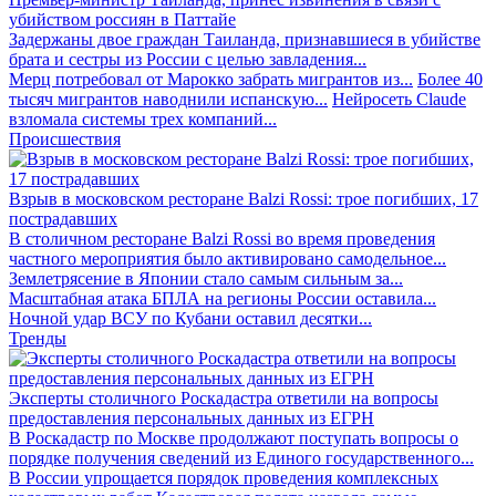
убийством россиян в Паттайе
Задержаны двое граждан Таиланда, признавшиеся в убийстве
брата и сестры из России с целью завладения...
Мерц потребовал от Марокко забрать мигрантов из...
Более 40
тысяч мигрантов наводнили испанскую...
Нейросеть Claude
взломала системы трех компаний...
Происшествия
Взрыв в московском ресторане Balzi Rossi: трое погибших, 17
пострадавших
В столичном ресторане Balzi Rossi во время проведения
частного мероприятия было активировано самодельное...
Землетрясение в Японии стало самым сильным за...
Масштабная атака БПЛА на регионы России оставила...
Ночной удар ВСУ по Кубани оставил десятки...
Тренды
Эксперты столичного Роскадастра ответили на вопросы
предоставления персональных данных из ЕГРН
В Роскадастр по Москве продолжают поступать вопросы о
порядке получения сведений из Единого государственного...
В России упрощается порядок проведения комплексных