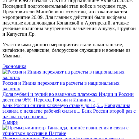
21.09 в ЮВО началось СКШУ под названием «Кавказ-2020».
Последний подготовительный этап войск в текущем году.
Представители Минобороны отметили, что заканчивается
мероприятие 26.09. Для главных действий были выбраны
наземные авиаплощадки Копанской и Арзгирский, а также
учебные полигоны внутреннего назначения Ашулук, Прудбой
и Капустин Яр.
Участниками данного мероприятия стали пакистанские,
китайские, армянские, белорусские служащие и военные из
Мьянмы.
Экономика
Россия и Индия переходят на расчеты в национальных
валютах
Доля рублей и рупий во взаимных платежах Индии и России
достигла 96%. Переход России и Индии к...
Банк России снизил ключевую ставку до 14,5...
Набиуллина
заявила о нехватке рабочей силы в...
Банк России второй раз с
начала года снизил...
В мире
Премьер-министр Таиланда, принёс извинения в связи с