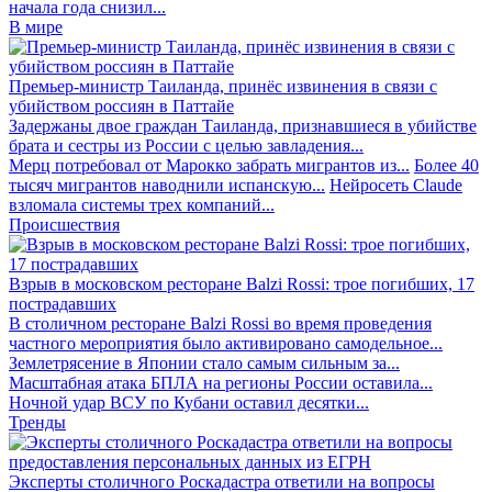
начала года снизил...
В мире
Премьер-министр Таиланда, принёс извинения в связи с
убийством россиян в Паттайе
Задержаны двое граждан Таиланда, признавшиеся в убийстве
брата и сестры из России с целью завладения...
Мерц потребовал от Марокко забрать мигрантов из...
Более 40
тысяч мигрантов наводнили испанскую...
Нейросеть Claude
взломала системы трех компаний...
Происшествия
Взрыв в московском ресторане Balzi Rossi: трое погибших, 17
пострадавших
В столичном ресторане Balzi Rossi во время проведения
частного мероприятия было активировано самодельное...
Землетрясение в Японии стало самым сильным за...
Масштабная атака БПЛА на регионы России оставила...
Ночной удар ВСУ по Кубани оставил десятки...
Тренды
Эксперты столичного Роскадастра ответили на вопросы