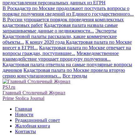
предоставления персональных данных из ЕГРН
В Роскадастр по Москве продолжают поступать вопросы о
порядке получения сведений из Единого государственного...
В России упрощается порядок проведения комплексных
кадастровых работ
Кадастровая палата назвала самые
запрашиваемые данные о недвижимости...
Эксперты
Кадастровой палаты рассказали, какие коммерческие
объекты...
К концу 2020 года Кадастровая палата по Москве
внесет в ЕГРН...
Кадастровая палата по Москве отвечает на
вопросы граждан, поступившие...
Межведомственное
взаимодействие упрощает процедуру получения...
Кадастровая палата ответила на самые популярные вопросы
дачников
Кадастровая палата по Москве провела вторую
серию консультационных...
Все тренды
PSJ.ru
Главный Столичный Журнал
Prime Stolica Journal
Главная
Новости
Редакционный совет
Жалобная книга
Контакты