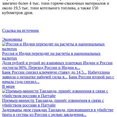
завезено более 4 тыс. тонн горюче-смазочных материалов и
около 19,5 тыс. тонн котельного топлива, а также 150
кубометров дров.
Ссылка на источник
Экономика
Россия и Индия переходят на расчеты в национальных
валютах
Доля рублей и рупий во взаимных платежах Индии и России
достигла 96%. Переход России и Индии к...
Банк России снизил ключевую ставку до 14,5...
Набиуллина
заявила о нехватке рабочей силы в...
Банк России второй раз с
начала года снизил...
В мире
Премьер-министр Таиланда, принёс извинения в связи с
убийством россиян в Паттайе
Задержаны двое граждан Таиланда, признавшиеся в убийстве
брата и сестры из России с целью завладения...