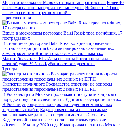
Мерц потребовал от Марокко забрать мигрантов из...
Более 40
тысяч мигрантов наводнили испанскую...
Нейросеть Claude
взломала системы трех компаний...
Происшествия
Взрыв в московском ресторане Balzi Rossi: трое погибших, 17
пострадавших
В столичном ресторане Balzi Rossi во время проведения
частного мероприятия было активировано самодельное...
Землетрясение в Японии стало самым сильным за...
Масштабная атака БПЛА на регионы России оставила...
Ночной удар ВСУ по Кубани оставил десятки...
Тренды
Эксперты столичного Роскадастра ответили на вопросы
предоставления персональных данных из ЕГРН
В Роскадастр по Москве продолжают поступать вопросы о
порядке получения сведений из Единого государственного...
В России упрощается порядок проведения комплексных
кадастровых работ
Кадастровая палата назвала самые
запрашиваемые данные о недвижимости...
Эксперты
Кадастровой палаты рассказали, какие коммерческие
объекты...
К концу 2020 года Кадастровая палата по Москве