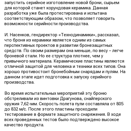
запустить серийное изготовление новой брони, сырьем
для которой станет корундовая керамика. Данная
разработка уже была протестирована и испытана
соответствующим образом, что позволяет говорить
возможности серийности производства.
И. Насенков, гендиректор «Технодинамики», рассказал,
что броня из керамики является одним из самых
перспективных проектов в развитии бронезащитных
средств. По своим размерам она меньше, по весу – легче
броневой стали. Но ее структура плотнее, чем у
привычного материала. Керамические пластины являются
отличной защитой для человека и техники всех типов. Она
хорошо противостоит бронебойным снарядам и пулям. На
данном этапе идет подготовка к запуску серийного
производства.
Во время испытательных мероприятий эту броню
обстреливали из винтовки Драгунова, снайперского
оружия 7,62-мм. Скорость полета пули составляла от 805
до 832 м/с. После этого пластины проходили
тестирование в формате защитного снаряжения. В ходе
всех проведенных тестов было подтверждено высокое
качество продукта.