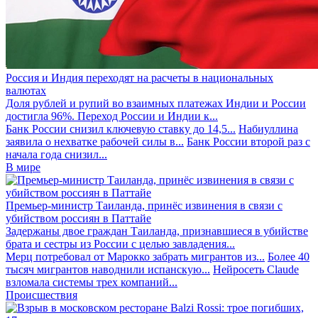
Россия и Индия переходят на расчеты в национальных
валютах
Доля рублей и рупий во взаимных платежах Индии и России
достигла 96%. Переход России и Индии к...
Банк России снизил ключевую ставку до 14,5...
Набиуллина
заявила о нехватке рабочей силы в...
Банк России второй раз с
начала года снизил...
В мире
Премьер-министр Таиланда, принёс извинения в связи с
убийством россиян в Паттайе
Задержаны двое граждан Таиланда, признавшиеся в убийстве
брата и сестры из России с целью завладения...
Мерц потребовал от Марокко забрать мигрантов из...
Более 40
тысяч мигрантов наводнили испанскую...
Нейросеть Claude
взломала системы трех компаний...
Происшествия