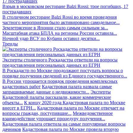
Взрыв в московском ресторане Balzi Rossi: трое погибших, 17
пострадавших
В столичном ресторане Balzi Rossi во время проведения
частного мероприятия было активировано самодельное...
Землетрясение в Японии стало самым сильным за...
Масштабная атака БПЛА на регионы России оставила...
Ночной удар ВСУ по Кубани оставил десятки...
Тренды
Эксперты столичного Роскадастра ответили на вопросы
предоставления персональных данных из ЕГРН
В Роскадастр по Москве продолжают поступать вопросы о
порядке получения сведений из Единого государственного...
В России упрощается порядок проведения комплексных
кадастровых работ
Кадастровая палата назвала самые
запрашиваемые данные о недвижимости...
Эксперты
Кадастровой палаты рассказали, какие коммерческие
объекты...
К концу 2020 года Кадастровая палата по Москве
внесет в ЕГРН...
Кадастровая палата по Москве отвечает на
вопросы граждан, поступившие...
Межведомственное
взаимодействие упрощает процедуру получения...
Кадастровая палата ответила на самые популярные вопросы
дачников
Кадастровая палата по Москве провела вторую