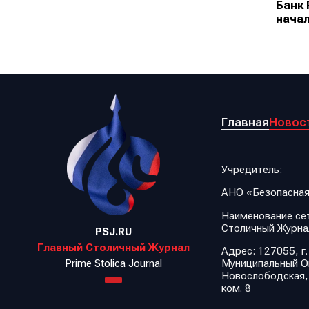
Банк 
начал
Главная
Новос
Учредитель:
АНО «Безопасная
Наименование сет
Столичный Журна
PSJ.RU
Главный Столичный Журнал
Адрес: 127055, г.
Муниципальный Ок
Prime Stolica Journal
Новослободская, д.
ком. 8