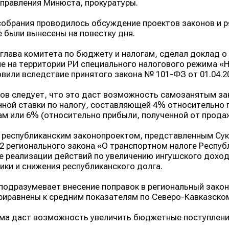
управления Минюста, прокуратуры.
собрания проводилось обсуждение проектов законов и р
 были вынесены на повестку дня.
 глава комитета по бюджету и налогам, сделал доклад о
е на территории РИ специального налогового режима «Н
вили вследствие принятого закона № 101-ФЗ от 01.04.20
лов следует, что это даст возможность самозанятым з
ной ставки по налогу, составляющей 4% относительно 
м или 6% (относительно прибыли, полученной от продаж
республиканским законопроектом, представленным Суки
2 регионального закона «О транспортном налоге Респу
 реализации действий по увеличению ингушского дохо
ики и снижения республиканского долга.
подразумевает внесение поправок в региональный закон,
риравнены к средним показателям по Северо-Кавказско
ма даст возможность увеличить бюджетные поступления 