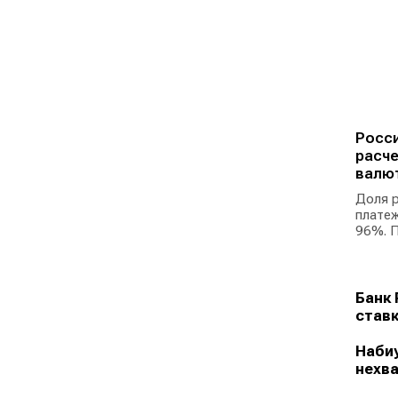
Росси
расче
валю
Доля р
платеж
96%. П
Банк 
ставк
Набиу
нехва