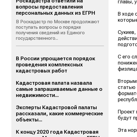
Роскадастра ответили на
главы, 
вопросы предоставления
персональных данных из ЕГРН
В ходе 
которые
В Роскадастр по Москве продолжают
поступать вопросы о порядке
Сукиев,
получения сведений из Единого
действи
государственного...
подгото
С его с
В России упрощается порядок
понижен
проведения комплексных
физлица
кадастровых работ
Вторым 
Кадастровая палата назвала
статью 
самые запрашиваемые данные о
формате
недвижимости...
республ
Эксперты Кадастровой палаты
Проект 
рассказали, какие коммерческие
будут п
объекты...
Эта нор
К концу 2020 года Кадастровая