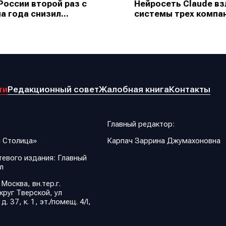
России второй раз с
Нейросеть Claude в
а года снизил...
системы трех компан
ти
Редакционный совет
Жалобная книга
Контакты
Главный редактор:
 Столица»
Карпач Заррина Джумахоновна
евого издания: Главный
л
 Москва, вн.тер.г.
руг Тверской, ул
 37, к. 1, эт./помещ. 4/I,