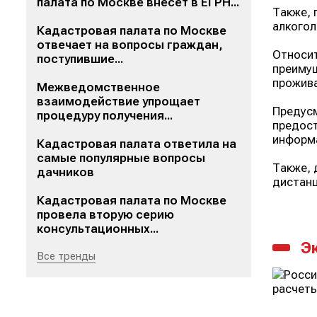
палата по Москве внесет в ЕГРН...
Также, 
алкогол
Кадастровая палата по Москве
отвечает на вопросы граждан,
Относит
поступившие...
преимущ
прожива
Межведомственное
взаимодействие упрощает
Предусм
процедуру получения...
предост
информа
Кадастровая палата ответила на
самые популярные вопросы
Также, 
дачников
дистанц
Кадастровая палата по Москве
провела вторую серию
консультационных...
Э
Все тренды