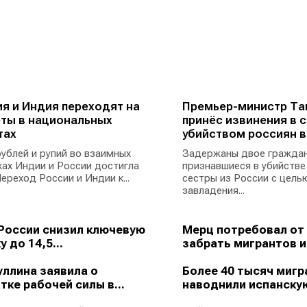
я и Индия переходят на
Премьер-министр Та
ты в национальных
принёс извинения в с
тах
убийством россиян в
ублей и рупий во взаимных
Задержаны двое граждан
ах Индии и России достигла
признавшиеся в убийстве
ереход России и Индии к...
сестры из России с цель
завладения...
России снизил ключевую
Мерц потребовал от
у до 14,5...
забрать мигрантов из
ллина заявила о
Более 40 тысяч мигр
тке рабочей силы в...
наводнили испанскую