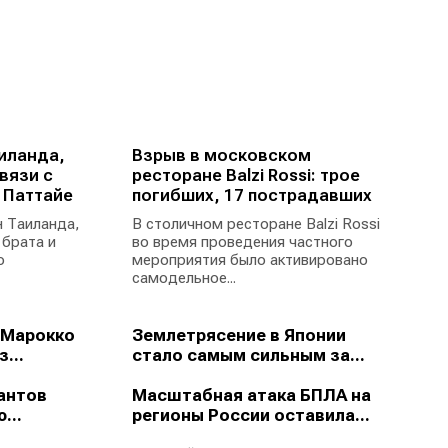
иланда,
Взрыв в московском
вязи с
ресторане Balzi Rossi: трое
 Паттайе
погибших, 17 пострадавших
 Таиланда,
В столичном ресторане Balzi Rossi
 брата и
во время проведения частного
ю
мероприятия было активировано
самодельное...
 Марокко
Землетрясение в Японии
...
стало самым сильным за...
антов
Масштабная атака БПЛА на
...
регионы России оставила...