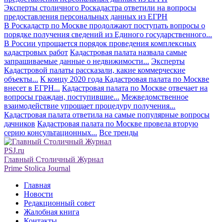
Эксперты столичного Роскадастра ответили на вопросы
предоставления персональных данных из ЕГРН
В Роскадастр по Москве продолжают поступать вопросы о
порядке получения сведений из Единого государственного...
В России упрощается порядок проведения комплексных
кадастровых работ
Кадастровая палата назвала самые
запрашиваемые данные о недвижимости...
Эксперты
Кадастровой палаты рассказали, какие коммерческие
объекты...
К концу 2020 года Кадастровая палата по Москве
внесет в ЕГРН...
Кадастровая палата по Москве отвечает на
вопросы граждан, поступившие...
Межведомственное
взаимодействие упрощает процедуру получения...
Кадастровая палата ответила на самые популярные вопросы
дачников
Кадастровая палата по Москве провела вторую
серию консультационных...
Все тренды
PSJ.ru
Главный Столичный Журнал
Prime Stolica Journal
Главная
Новости
Редакционный совет
Жалобная книга
Контакты