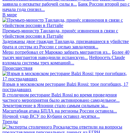
заявила о нехватке рабочей силы в...
Банк России второй раз с
начала года снизил...
В мире
Премьер-министр Таиланда, принёс извинения в связи с
убийством россиян в Паттайе
Задержаны двое граждан Таиланда, признавшиеся в убийстве
брата и сестры из России с целью завладения...
Мерц потребовал от Марокко забрать мигрантов из...
Более 40
тысяч мигрантов наводнили испанскую...
Нейросеть Claude
взломала системы трех компаний...
Происшествия
Взрыв в московском ресторане Balzi Rossi: трое погибших, 17
пострадавших
В столичном ресторане Balzi Rossi во время проведения
частного мероприятия было активировано самодельное...
Землетрясение в Японии стало самым сильным за...
Масштабная атака БПЛА на регионы России оставила...
Ночной удар ВСУ по Кубани оставил десятки...
Тренды