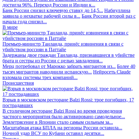
достигла 96%. Переход России и Индии к...
Банк России снизил ключевую ставку до 14,5...
Набиуллина
заявила о нехватке рабочей силы в...
Банк России второй раз с
начала года снизил...
В мире
Премьер-министр Таиланда, принёс извинения в связи с
убийством россиян в Паттайе
Задержаны двое граждан Таиланда, признавшиеся в убийстве
брата и сестры из России с целью завладения...
Мерц потребовал от Марокко забрать мигрантов из...
Более 40
тысяч мигрантов наводнили испанскую...
Нейросеть Claude
взломала системы трех компаний...
Происшествия
Взрыв в московском ресторане Balzi Rossi: трое погибших, 17
пострадавших
В столичном ресторане Balzi Rossi во время проведения
частного мероприятия было активировано самодельное...
Землетрясение в Японии стало самым сильным за...
Масштабная атака БПЛА на регионы России оставила...
Ночной удар ВСУ по Кубани оставил десятки...
Тренды