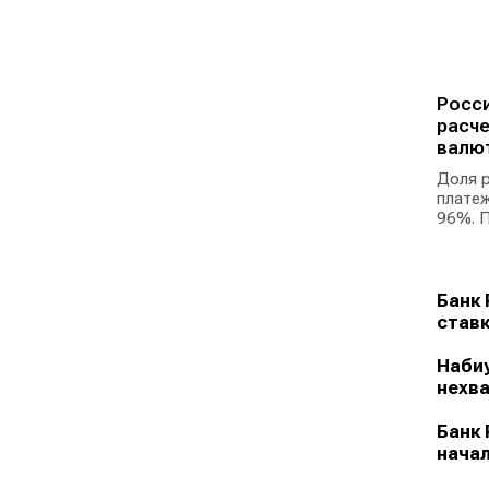
Росси
расче
валю
Доля р
платеж
96%. П
Банк 
ставк
Набиу
нехва
Банк 
начал