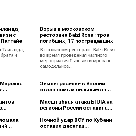
иланда,
Взрыв в московском
вязи с
ресторане Balzi Rossi: трое
 Паттайе
погибших, 17 пострадавших
 Таиланда,
В столичном ресторане Balzi Rossi
 брата и
во время проведения частного
ю
мероприятия было активировано
самодельное...
 Марокко
Землетрясение в Японии
...
стало самым сильным за...
антов
Масштабная атака БПЛА на
...
регионы России оставила...
зломала
Ночной удар ВСУ по Кубани
ий...
оставил десятки...