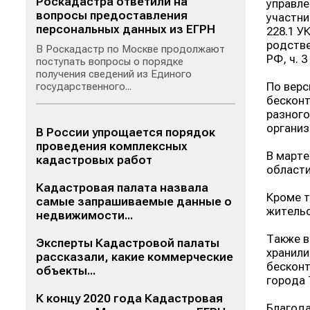
Роскадастра ответили на
управле
вопросы предоставления
участни
персональных данных из ЕГРН
228.1 УК
родстве
В Роскадастр по Москве продолжают
РФ, ч. 3
поступать вопросы о порядке
получения сведений из Единого
По верс
государственного...
бесконт
разного
организ
В России упрощается порядок
проведения комплексных
В марте
кадастровых работ
области
Кадастровая палата назвала
Кроме т
самые запрашиваемые данные о
жительс
недвижимости...
Также в
Эксперты Кадастровой палаты
хранили
рассказали, какие коммерческие
бесконт
объекты...
города 
К концу 2020 года Кадастровая
Благода