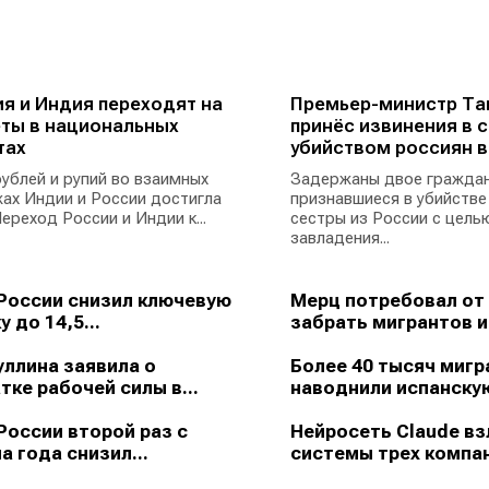
я и Индия переходят на
Премьер-министр Та
ты в национальных
принёс извинения в с
тах
убийством россиян в
ублей и рупий во взаимных
Задержаны двое граждан
ах Индии и России достигла
признавшиеся в убийстве
ереход России и Индии к...
сестры из России с цель
завладения...
России снизил ключевую
Мерц потребовал от
у до 14,5...
забрать мигрантов из
ллина заявила о
Более 40 тысяч мигр
тке рабочей силы в...
наводнили испанскую
России второй раз с
Нейросеть Claude в
а года снизил...
системы трех компан