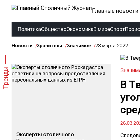
Главные новости 
Политика
Общество
Экономика
В мире
Спорт
Прои
Новости
Хранители
Значимое
28 марта 2022
Тренды
Значим
В Т
уго
сре
28.03.20
Эксперты столичного
Следова