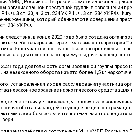
ния УМВД России по Тверской области завершено рассл
цы организованной преступной группы в совершении престу
 РФ, ч. 3 ст. 30, ч. 3 ст. 234 УК РФ, ч. 3 ст. 234 УК РФ.
нник женщины, который обвиняется в совершении преступл
 ст. 234 УК РФ.
ии следствия, в конце 2020 года была создана организо
актном сбыте через интернет-магазин на территории Тв
 вида. Роли участников группы были распределены: жен
овывала деятельность по приёму-выдаче запрещённого 
 2021 года деятельность организованной группы пресе
, из незаконного оборота изъято более 1,5 кг наркотиче
ого, установленная в ходе расследования участница ор
тва незаконное хранение наркотического средства для 
 ходе следствия установлено, что девушка и вовлеченн
 в целях сбыта сильнодействующее вещество трамадол
актным способом через интернет-магазин посредством
Твери.
ря взаимодействию сотрудников УНК УМВД России по Т