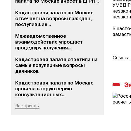
палата по Москве внесет в ЕГРН...
УМВД Ро
незакон
Кадастровая палата по Москве
незакон
отвечает на вопросы граждан,
поступившие...
В насто
замести
Межведомственное
взаимодействие упрощает
процедуру получения...
Ссылка 
Кадастровая палата ответила на
самые популярные вопросы
дачников
Кадастровая палата по Москве
Э
провела вторую серию
консультационных...
Все тренды