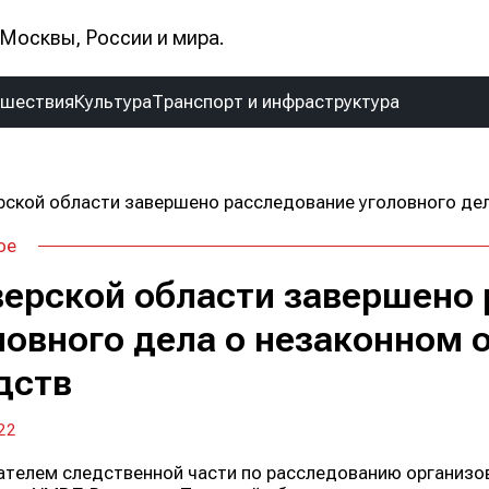
Москвы, России и мира.
сшествия
Культура
Транспорт и инфраструктура
ое
верской области завершено
ловного дела о незаконном 
дств
22
телем следственной части по расследованию организо