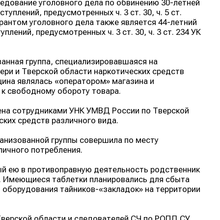
едование уголовного дела по обвинению 30-летней
плений, предусмотренных ч. 3 ст. 30, ч. 5 ст.
 Фигурантом уголовного дела также является 44-летний
ений, предусмотренных ч. 3 ст. 30, ч. 3 ст. 234 УК
ванная группа, специализировавшаяся на
ери и Тверской области наркотических средств
щина являлась «оператором» магазина и
к свободному обороту товара.
чена сотрудниками УНК УМВД России по Тверской
ских средств различного вида.
ганизованной группы совершила по месту
личного потребления.
ый ею в противоправную деятельность родственник
. Имеющиеся таблетки планировались для сбыта
 оборудования тайников-«закладок» на территории
верской области и следователей СЧ по РОПД СУ