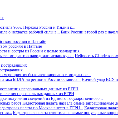
стигла 96%. Переход России и Индии к...
ила о нехватке рабочей силы в...
Банк России второй раз с начала
твом россиян в Паттайе
та и сестры из России с целью завладения...
тысяч мигрантов наводнили испанскую...
Нейросеть Claude взлом
пострадавших
го мероприятия было активировано самодельное...
 атака БПЛА на регионы России оставила...
Ночной удар ВСУ по
ставления персональных данных из ЕГРН
дке получения сведений из Единого государственного...
ровых работ
Кадастровая палата назвала самые запрашиваемые д
адастровая палата по Москве внесет в ЕГРН...
Кадастровая палат
ния...
Кадастровая палата ответила на самые популярные вопр