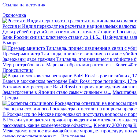
Ссылка на источник
Экономика
Россия и Индия переходят на расчеты в национальных валютах
Доля рублей и рупий во взаимных платежах Индии и России до
Банк России снизил ключевую ставку до 14,5...
Набиуллина заяв
В мире
Премьер-министр Таиланда, принёс извинения в связи с убийс
Задержаны двое граждан Таиланда, признавшиеся в убийстве бра
Мерц потребовал от Марокко забрать мигрантов из...
Более 40 
Происшествия
Взрыв в московском ресторане Balzi Rossi: трое погибших, 17 
В столичном ресторане Balzi Rossi во время проведения частно
Землетрясение в Японии стало самым сильным за...
Масштабная
Тренды
Эксперты столичного Роскадастра ответили на вопросы предо
В Роскадастр по Москве продолжают поступать вопросы о поря
В России упрощается порядок проведения комплексных кадаст
рассказали, какие коммерческие объекты...
К концу 2020 года К
Межведомственное взаимодействие упрощает процедуру получе
серию консультационных...
Все тренды