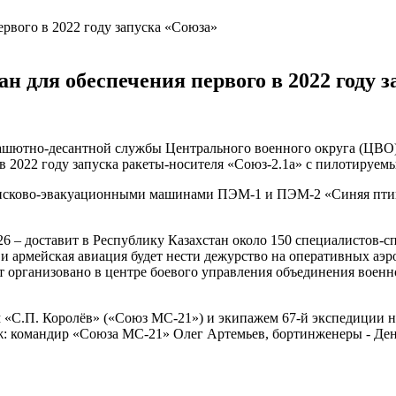
 для обеспечения первого в 2022 году 
ашютно-десантной службы Центрального военного округа (ЦВО)
о в 2022 году запуска ракеты-носителя «Союз-2.1а» с пилотиру
поисково-эвакуационными машинами ПЭМ-1 и ПЭМ-2 «Синяя пти
 – доставит в Республику Казахстан около 150 специалистов-сп
и армейская авиация будет нести дежурство на оперативных аэр
ет организовано в центре боевого управления объединения вое
 «С.П. Королёв» («Союз МС-21») и экипажем 67-й экспедиции н
ж: командир «Союза МС-21» Олег Артемьев, бортинженеры - Ден