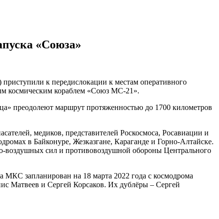
запуска «Союза»
 приступили к передислокации к местам оперативного
емым космическим кораблем «Союз МС-21».
ца» преодолеют маршрут протяженностью до 1700 километров
асателей, медиков, представителей Роскосмоса, Росавиации и
одромах в Байконуре, Жезказгане, Караганде и Горно-Алтайске.
нно-воздушных сил и противовоздушной обороны Центрального
а МКС запланирован на 18 марта 2022 года с космодрома
ис Матвеев и Сергей Корсаков. Их дублёры – Сергей