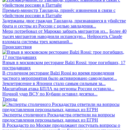
Премьер-министр Таиланда, принёс извинения в связи с
убийством россиян в Паттайе
Задержаны двое граждан Таиланда, признавшиеся в убийстве
брата и сестры из России с целью завладения...
Мерц потребовал от Марокко забрать мигрантов из...
Более 40
тысяч мигрантов наводнили испанскую...
Нейросеть Claude
взломала системы трех компаний...
Происшествия
Взрыв в московском ресторане Balzi Rossi: трое погибших, 17
пострадавших
В столичном ресторане Balzi Rossi во время проведения
частного мероприятия было активировано самодельное...
Землетрясение в Японии стало самым сильным за...
Масштабная атака БПЛА на регионы России оставила...
Ночной удар ВСУ по Кубани оставил десятки...
Тренды
Эксперты столичного Роскадастра ответили на вопросы
предоставления персональных данных из ЕГРН
В Роскадастр по Москве продолжают поступать вопросы о