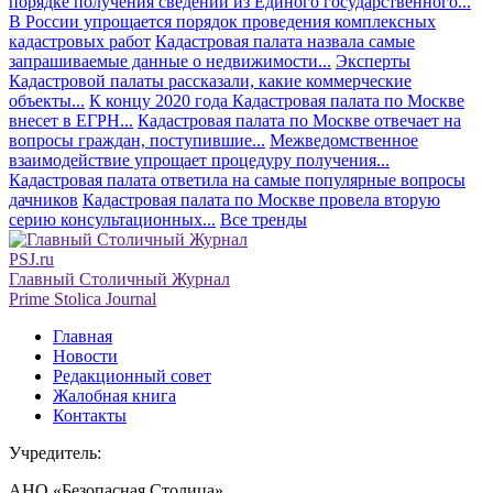
порядке получения сведений из Единого государственного...
В России упрощается порядок проведения комплексных
кадастровых работ
Кадастровая палата назвала самые
запрашиваемые данные о недвижимости...
Эксперты
Кадастровой палаты рассказали, какие коммерческие
объекты...
К концу 2020 года Кадастровая палата по Москве
внесет в ЕГРН...
Кадастровая палата по Москве отвечает на
вопросы граждан, поступившие...
Межведомственное
взаимодействие упрощает процедуру получения...
Кадастровая палата ответила на самые популярные вопросы
дачников
Кадастровая палата по Москве провела вторую
серию консультационных...
Все тренды
PSJ.ru
Главный Столичный Журнал
Prime Stolica Journal
Главная
Новости
Редакционный совет
Жалобная книга
Контакты
Учредитель:
АНО «Безопасная Столица»