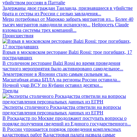
убийством россиян в Паттайе
Задержаны двое граждан Таиланда, признавшиеся в убийстве
брата и сестры из России с целью завладения...
Мерц потребовал от Марокко забрать мигрантов из...
Более 40
тысяч мигрантов наводнили испанскую...
Нейросеть Claude
взломала системы трех компаний...
Происшествия
Взрыв в московском ресторане Balzi Rossi: трое погибших, 17
пострадавших
В столичном ресторане Balzi Rossi во время проведения
частного мероприятия было активировано самодельное...
Землетрясение в Японии стало самым сильным за...
Масштабная атака БПЛА на регионы России оставила...
Ночной удар ВСУ по Кубани оставил десятки...
Тренды
Эксперты столичного Роскадастра ответили на вопросы
предоставления персональных данных из ЕГРН
В Роскадастр по Москве продолжают поступать вопросы о
порядке получения сведений из Единого государственного...
В России упрощается порядок проведения комплексных
кадастровых работ
Кадастровая палата назвала самые