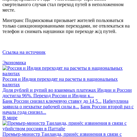
смертельного случая стал переход путей в неположенном
месте.
Минтранс Подмосковья призывает жителей пользоваться
только санкционированными переходами, не отвлекаться на
телефон и снимать наушники при переходе ж/д путей.
Ссылка на источник
Экономика
Россия и Индия переходят на расчеты в национальных
валютах
Доля рублей и рупий во взаимных платежах Индии и России
достигла 96%. Переход России и Индии к...
Банк России снизил ключевую ставку до 14,5...
Набиуллина
заявила о нехватке рабочей силы в...
Банк России второй раз с
начала года снизил...
В мире
Премьер-министр Таиланда, принёс извинения в связи с