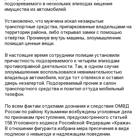
подозреваемого в нескольких эпизодах хищения
имущества из автомобилей.
Установлено, что мужчина искал незакрытые
транспортные средства, припаркованные владельцами на
территории района, либо открывал замки с помощью
отвёртки. Проникнув внутрь машины, злоумышленник
похищал ценные вещи.
В настоящее время сотрудники полиции установили
причастность подозреваемого к четырём эпизодам
противоправной деятельности. Так, в одном случае
злоумышленник воспользовался невнимательностью
владельца автомобиля, когда тот отвлёкся и оставил
дверь незапертой. Подозреваемый проник в салон
транспортного средства и похитил оттуда мобильный
телефон.
По всем фактам отделами дознания и следствия ОМВД
России по району Кузьминки возбуждены уголовные дела
по признакам преступления, предусмотренного статьей
158 Уголовного кодекса Российской Федерации «Кража».
В отношении фигуранта избрана мера пресечения в виде
подписки о невыезде и надлежащем поведении.