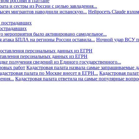
твом россиян в Паттайе
та и сестры из России с целью завладения...
тысяч мигрантов наводнили испанскую...
Нейросеть Claude взлом
пострадавших
го мероприятия было активировано самодельное...
 атака БПЛА на регионы России оставила...
Ночной удар ВСУ по
ставления персональных данных из ЕГРН
дке получения сведений из Единого государственного...
ровых работ
Кадастровая палата назвала самые запрашиваемые д
адастровая палата по Москве внесет в ЕГРН...
Кадастровая палат
ния...
Кадастровая палата ответила на самые популярные вопр