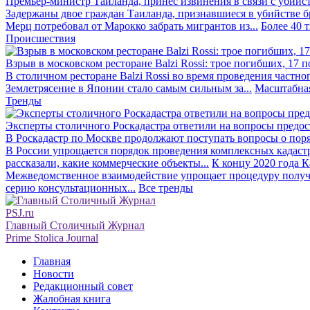
Премьер-министр Таиланда, принёс извинения в связи с убийс
Задержаны двое граждан Таиланда, признавшиеся в убийстве бра
Мерц потребовал от Марокко забрать мигрантов из...
Более 40 
Происшествия
Взрыв в московском ресторане Balzi Rossi: трое погибших, 17 
В столичном ресторане Balzi Rossi во время проведения частно
Землетрясение в Японии стало самым сильным за...
Масштабная
Тренды
Эксперты столичного Роскадастра ответили на вопросы предо
В Роскадастр по Москве продолжают поступать вопросы о поря
В России упрощается порядок проведения комплексных кадаст
рассказали, какие коммерческие объекты...
К концу 2020 года К
Межведомственное взаимодействие упрощает процедуру получе
серию консультационных...
Все тренды
PSJ.ru
Главный Столичный Журнал
Prime Stolica Journal
Главная
Новости
Редакционный совет
Жалобная книга