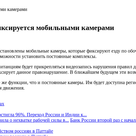
иксируется мобильными камерами
становлены мобильные камеры, которые фиксируют езду по обо
зможности установить постоянные комплексы.
витанциям будет прикрепляться видеозапись нарушения правил 
ксирует данное правонарушение. В ближайшем будущем эти возм
е же функции, что и постоянные камеры. Им будет доступна рег
ия движения.
стигла 96%. Переход России и Индии к...
ила о нехватке рабочей силы в...
Банк России второй раз с начала