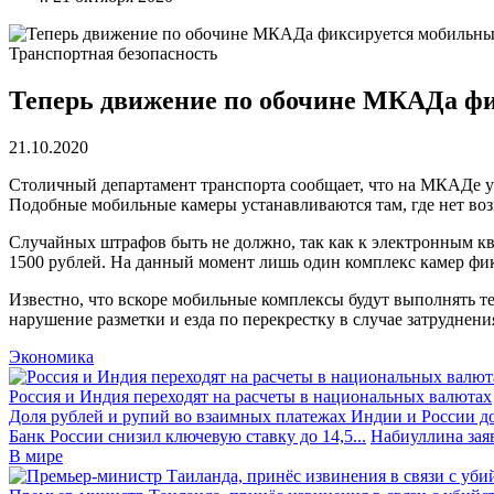
Транспортная безопасность
Теперь движение по обочине МКАДа ф
21.10.2020
Столичный департамент транспорта сообщает, что на МКАДе у
Подобные мобильные камеры устанавливаются там, где нет во
Случайных штрафов быть не должно, так как к электронным к
1500 рублей. На данный момент лишь один комплекс камер фи
Известно, что вскоре мобильные комплексы будут выполнять т
нарушение разметки и езда по перекрестку в случае затруднен
Экономика
Россия и Индия переходят на расчеты в национальных валютах
Доля рублей и рупий во взаимных платежах Индии и России до
Банк России снизил ключевую ставку до 14,5...
Набиуллина заяв
В мире