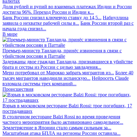
валютах
Доля рублей и рупий во взаимных платежах Индии и России
достигла 96%. Переход России и Индии к...
Банк России снизил ключевую ставку до 14,5...
Набиуллина
заявила о нехватке рабочей силы в...
Банк России второй раз с
начала года снизил...
В мире
Премьер-министр Таиланда, принёс извинения в связи с
убийством россиян в Паттайе
Задержаны двое граждан Таиланда, признавшиеся в убийстве
брата и сестры из России с целью завладения...
Мерц потребовал от Марокко забрать мигрантов из...
Более 40
тысяч мигрантов наводнили испанскую...
Нейросеть Claude
взломала системы трех компаний...
Происшествия
Взрыв в московском ресторане Balzi Rossi: трое погибших, 17
пострадавших
В столичном ресторане Balzi Rossi во время проведения
частного мероприятия было активировано самодельное...
Землетрясение в Японии стало самым сильным за...
Масштабная атака БПЛА на регионы России оставила...