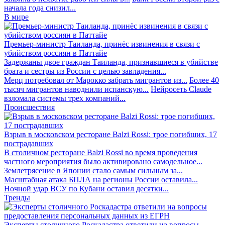
начала года снизил...
В мире
Премьер-министр Таиланда, принёс извинения в связи с
убийством россиян в Паттайе
Задержаны двое граждан Таиланда, признавшиеся в убийстве
брата и сестры из России с целью завладения...
Мерц потребовал от Марокко забрать мигрантов из...
Более 40
тысяч мигрантов наводнили испанскую...
Нейросеть Claude
взломала системы трех компаний...
Происшествия
Взрыв в московском ресторане Balzi Rossi: трое погибших, 17
пострадавших
В столичном ресторане Balzi Rossi во время проведения
частного мероприятия было активировано самодельное...
Землетрясение в Японии стало самым сильным за...
Масштабная атака БПЛА на регионы России оставила...
Ночной удар ВСУ по Кубани оставил десятки...
Тренды
Эксперты столичного Роскадастра ответили на вопросы