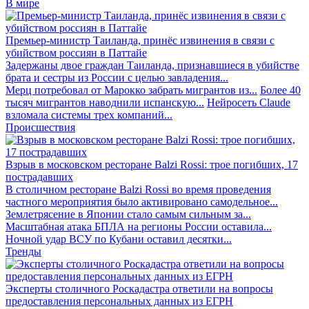
В мире
Премьер-министр Таиланда, принёс извинения в связи с
убийством россиян в Паттайе
Задержаны двое граждан Таиланда, признавшиеся в убийстве
брата и сестры из России с целью завладения...
Мерц потребовал от Марокко забрать мигрантов из...
Более 40
тысяч мигрантов наводнили испанскую...
Нейросеть Claude
взломала системы трех компаний...
Происшествия
Взрыв в московском ресторане Balzi Rossi: трое погибших, 17
пострадавших
В столичном ресторане Balzi Rossi во время проведения
частного мероприятия было активировано самодельное...
Землетрясение в Японии стало самым сильным за...
Масштабная атака БПЛА на регионы России оставила...
Ночной удар ВСУ по Кубани оставил десятки...
Тренды
Эксперты столичного Роскадастра ответили на вопросы
предоставления персональных данных из ЕГРН