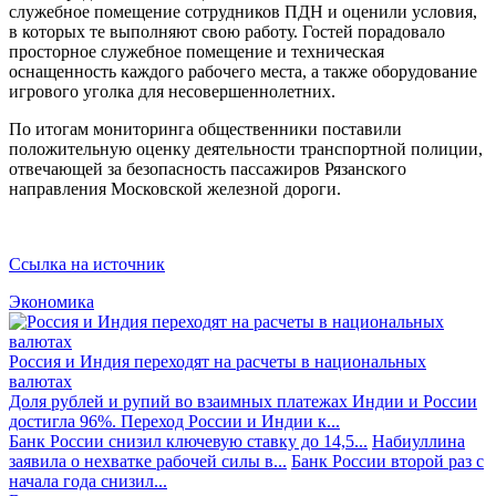
служебное помещение сотрудников ПДН и оценили условия,
в которых те выполняют свою работу. Гостей порадовало
просторное служебное помещение и техническая
оснащенность каждого рабочего места, а также оборудование
игрового уголка для несовершеннолетних.
По итогам мониторинга общественники поставили
положительную оценку деятельности транспортной полиции,
отвечающей за безопасность пассажиров Рязанского
направления Московской железной дороги.
Ссылка на источник
Экономика
Россия и Индия переходят на расчеты в национальных
валютах
Доля рублей и рупий во взаимных платежах Индии и России
достигла 96%. Переход России и Индии к...
Банк России снизил ключевую ставку до 14,5...
Набиуллина
заявила о нехватке рабочей силы в...
Банк России второй раз с
начала года снизил...