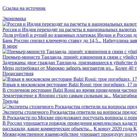
Ссылка на источник
Экономика
Россия и Индия переходят на расчеты в национальных валютах
Доля рублей и рупий во взаимных платежах Индии и России до
Банк России снизил ключевую ставку до 14,5...
Набиуллина заяв
В мире
Премьер-министр Таиланда, принёс извинения в связи с убийс
Задержаны двое граждан Таиланда, признавшиеся в убийстве бра
Мерц потребовал от Марокко забрать мигрантов из...
Более 40 
Происшествия
Взрыв в московском ресторане Balzi Rossi: трое погибших, 17 
В столичном ресторане Balzi Rossi во время проведения частно
Землетрясение в Японии стало самым сильным за...
Масштабная
Тренды
Эксперты столичного Роскадастра ответили на вопросы предо
В Роскадастр по Москве продолжают поступать вопросы о поря
В России упрощается порядок проведения комплексных кадаст
рассказали, какие коммерческие объекты...
К концу 2020 года К
Межведомственное взаимодействие упрощает процедуру получе