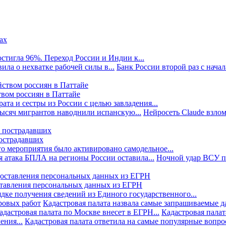
стигла 96%. Переход России и Индии к...
ила о нехватке рабочей силы в...
Банк России второй раз с начала
твом россиян в Паттайе
та и сестры из России с целью завладения...
тысяч мигрантов наводнили испанскую...
Нейросеть Claude взлом
пострадавших
го мероприятия было активировано самодельное...
 атака БПЛА на регионы России оставила...
Ночной удар ВСУ по
ставления персональных данных из ЕГРН
дке получения сведений из Единого государственного...
ровых работ
Кадастровая палата назвала самые запрашиваемые д
адастровая палата по Москве внесет в ЕГРН...
Кадастровая палат
ния...
Кадастровая палата ответила на самые популярные вопр