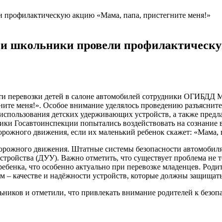
 и школьники провели профилактическу
ти перевозки детей в салоне автомобилей сотрудники ОГИБДД
ите меня!». Особое внимание уделялось проведению разъясните
использования детских удерживающих устройств, а также предл
дники Госавтоинспекции попытались воздействовать на сознание
орожного движения, если их маленький ребенок скажет: «Мама, 
орожного движения. Штатные системы безопасности автомобиля 
стройства (ДУУ). Важно отметить, что существует проблема не 
 ребенка, что особенно актуально при перевозке младенцев. Род
ном – качестве и надёжности устройств, которые должны защищать
ков и отметили, что привлекать внимание родителей к безопас