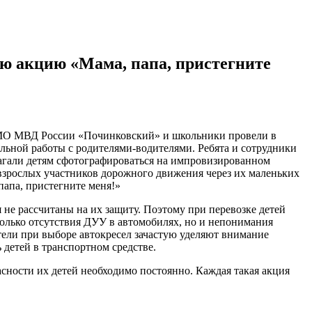
ю акцию «Мама, папа, пристегните
 МО МВД России «Починковский» и школьники провели в
льной работы с родителями-водителями. Ребята и сотрудники
агали детям сфотографироваться на импровизированном
 взрослых участников дорожного движения через их маленьких
папа, пристегните меня!»
не рассчитаны на их защиту. Поэтому при перевозке детей
только отсутствия ДУУ в автомобилях, но и непонимания
ители при выборе автокресел зачастую уделяют внимание
 детей в транспортном средстве.
ности их детей необходимо постоянно. Каждая такая акция