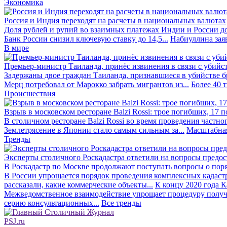
Экономика
Россия и Индия переходят на расчеты в национальных валютах
Доля рублей и рупий во взаимных платежах Индии и России до
Банк России снизил ключевую ставку до 14,5...
Набиуллина заяв
В мире
Премьер-министр Таиланда, принёс извинения в связи с убийс
Задержаны двое граждан Таиланда, признавшиеся в убийстве бра
Мерц потребовал от Марокко забрать мигрантов из...
Более 40 
Происшествия
Взрыв в московском ресторане Balzi Rossi: трое погибших, 17 
В столичном ресторане Balzi Rossi во время проведения частно
Землетрясение в Японии стало самым сильным за...
Масштабная
Тренды
Эксперты столичного Роскадастра ответили на вопросы предо
В Роскадастр по Москве продолжают поступать вопросы о поря
В России упрощается порядок проведения комплексных кадаст
рассказали, какие коммерческие объекты...
К концу 2020 года К
Межведомственное взаимодействие упрощает процедуру получе
серию консультационных...
Все тренды
PSJ.ru