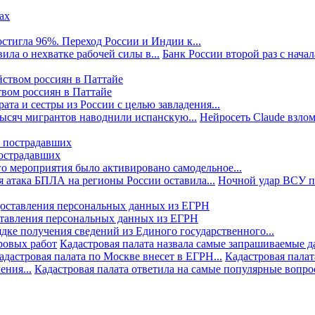
стигла 96%. Переход России и Индии к...
ила о нехватке рабочей силы в...
Банк России второй раз с начала
твом россиян в Паттайе
та и сестры из России с целью завладения...
тысяч мигрантов наводнили испанскую...
Нейросеть Claude взлом
пострадавших
го мероприятия было активировано самодельное...
 атака БПЛА на регионы России оставила...
Ночной удар ВСУ по
ставления персональных данных из ЕГРН
дке получения сведений из Единого государственного...
ровых работ
Кадастровая палата назвала самые запрашиваемые д
адастровая палата по Москве внесет в ЕГРН...
Кадастровая палат
ния...
Кадастровая палата ответила на самые популярные вопр