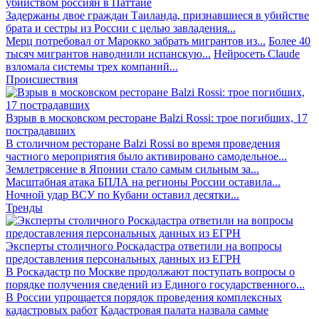
убийством россиян в Паттайе
Задержаны двое граждан Таиланда, признавшиеся в убийстве
брата и сестры из России с целью завладения...
Мерц потребовал от Марокко забрать мигрантов из...
Более 40
тысяч мигрантов наводнили испанскую...
Нейросеть Claude
взломала системы трех компаний...
Происшествия
Взрыв в московском ресторане Balzi Rossi: трое погибших, 17
пострадавших
В столичном ресторане Balzi Rossi во время проведения
частного мероприятия было активировано самодельное...
Землетрясение в Японии стало самым сильным за...
Масштабная атака БПЛА на регионы России оставила...
Ночной удар ВСУ по Кубани оставил десятки...
Тренды
Эксперты столичного Роскадастра ответили на вопросы
предоставления персональных данных из ЕГРН
В Роскадастр по Москве продолжают поступать вопросы о
порядке получения сведений из Единого государственного...
В России упрощается порядок проведения комплексных
кадастровых работ
Кадастровая палата назвала самые