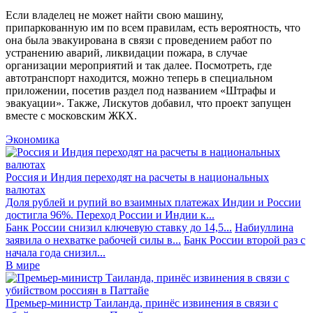
Если владелец не может найти свою машину,
припаркованную им по всем правилам, есть вероятность, что
она была эвакуирована в связи с проведением работ по
устранению аварий, ликвидации пожара, в случае
организации мероприятий и так далее. Посмотреть, где
автотранспорт находится, можно теперь в специальном
приложении, посетив раздел под названием «Штрафы и
эвакуации». Также, Лискутов добавил, что проект запущен
вместе с московским ЖКХ.
Экономика
Россия и Индия переходят на расчеты в национальных
валютах
Доля рублей и рупий во взаимных платежах Индии и России
достигла 96%. Переход России и Индии к...
Банк России снизил ключевую ставку до 14,5...
Набиуллина
заявила о нехватке рабочей силы в...
Банк России второй раз с
начала года снизил...
В мире
Премьер-министр Таиланда, принёс извинения в связи с