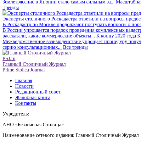
Землетрясение в Японии стало самым сильным за...
Масштабная
Тренды
Эксперты столичного Роскадастра ответили на вопросы предо
В Роскадастр по Москве продолжают поступать вопросы о поря
В России упрощается порядок проведения комплексных кадаст
рассказали, какие коммерческие объекты...
К концу 2020 года К
Межведомственное взаимодействие упрощает процедуру получе
серию консультационных...
Все тренды
PSJ.ru
Главный Столичный Журнал
Prime Stolica Journal
Главная
Новости
Редакционный совет
Жалобная книга
Контакты
Учредитель:
АНО «Безопасная Столица»
Наименование сетевого издания: Главный Столичный Журнал