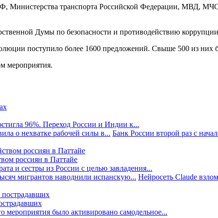
Ф, Министерства транспорта Российской Федерации, МВД, МЧС
дарственной Думы по безопасности и противодействию коррупц
 резолюции поступило более 1600 предложений. Свыше 500 из н
м мероприятия.
стигла 96%. Переход России и Индии к...
ила о нехватке рабочей силы в...
Банк России второй раз с начала
твом россиян в Паттайе
та и сестры из России с целью завладения...
тысяч мигрантов наводнили испанскую...
Нейросеть Claude взлом
пострадавших
го мероприятия было активировано самодельное...