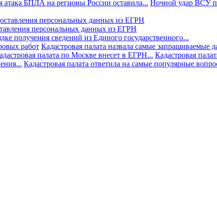
 атака БПЛА на регионы России оставила...
Ночной удар ВСУ по
ставления персональных данных из ЕГРН
дке получения сведений из Единого государственного...
ровых работ
Кадастровая палата назвала самые запрашиваемые д
адастровая палата по Москве внесет в ЕГРН...
Кадастровая палат
ния...
Кадастровая палата ответила на самые популярные вопр