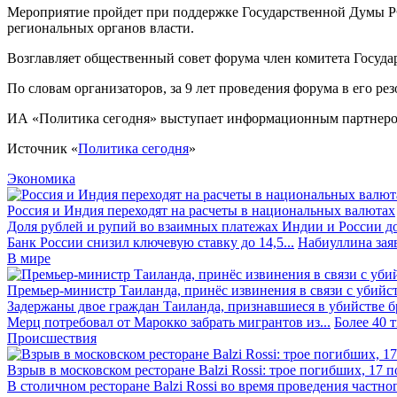
Мероприятие пройдет при поддержке Государственной Думы Р
региональных органов власти.
Возглавляет общественный совет форума член комитета Госу
По словам организаторов, за 9 лет проведения форума в его
ИА «Политика сегодня» выступает информационным партнеро
Источник «
Политика сегодня
»
Экономика
Россия и Индия переходят на расчеты в национальных валютах
Доля рублей и рупий во взаимных платежах Индии и России до
Банк России снизил ключевую ставку до 14,5...
Набиуллина заяв
В мире
Премьер-министр Таиланда, принёс извинения в связи с убийс
Задержаны двое граждан Таиланда, признавшиеся в убийстве бра
Мерц потребовал от Марокко забрать мигрантов из...
Более 40 
Происшествия
Взрыв в московском ресторане Balzi Rossi: трое погибших, 17 
В столичном ресторане Balzi Rossi во время проведения частно