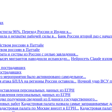
стигла 96%. Переход России и Индии к...
ила о нехватке рабочей силы в...
Банк России второй раз с начала
твом россиян в Паттайе
та и сестры из России с целью завладения...
тысяч мигрантов наводнили испанскую...
Нейросеть Claude взлом
пострадавших
го мероприятия было активировано самодельное...
 атака БПЛА на регионы России оставила...
Ночной удар ВСУ по
ставления персональных данных из ЕГРН
дке получения сведений из Единого государственного...
ровых работ
Кадастровая палата назвала самые запрашиваемые д
адастровая палата по Москве внесет в ЕГРН...
Кадастровая палат