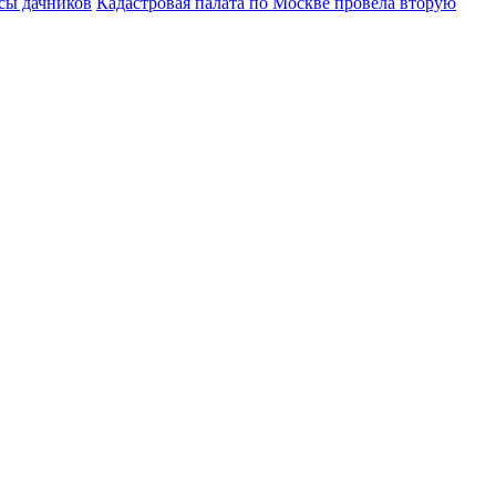
осы дачников
Кадастровая палата по Москве провела вторую