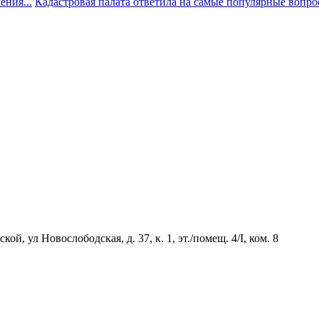
ния...
Кадастровая палата ответила на самые популярные вопр
й, ул Новослободская, д. 37, к. 1, эт./помещ. 4/I, ком. 8