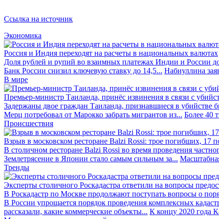
Ссылка на источник
Экономика
Россия и Индия переходят на расчеты в национальных валютах
Доля рублей и рупий во взаимных платежах Индии и России до
Банк России снизил ключевую ставку до 14,5...
Набиуллина заяв
В мире
Премьер-министр Таиланда, принёс извинения в связи с убийс
Задержаны двое граждан Таиланда, признавшиеся в убийстве бра
Мерц потребовал от Марокко забрать мигрантов из...
Более 40 
Происшествия
Взрыв в московском ресторане Balzi Rossi: трое погибших, 17 
В столичном ресторане Balzi Rossi во время проведения частно
Землетрясение в Японии стало самым сильным за...
Масштабная
Тренды
Эксперты столичного Роскадастра ответили на вопросы предо
В Роскадастр по Москве продолжают поступать вопросы о поря
В России упрощается порядок проведения комплексных кадаст
рассказали, какие коммерческие объекты...
К концу 2020 года К