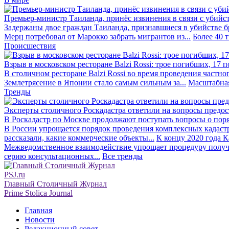
Премьер-министр Таиланда, принёс извинения в связи с убийс
Задержаны двое граждан Таиланда, признавшиеся в убийстве бра
Мерц потребовал от Марокко забрать мигрантов из...
Более 40 
Происшествия
Взрыв в московском ресторане Balzi Rossi: трое погибших, 17 
В столичном ресторане Balzi Rossi во время проведения частно
Землетрясение в Японии стало самым сильным за...
Масштабная
Тренды
Эксперты столичного Роскадастра ответили на вопросы предо
В Роскадастр по Москве продолжают поступать вопросы о поря
В России упрощается порядок проведения комплексных кадаст
рассказали, какие коммерческие объекты...
К концу 2020 года К
Межведомственное взаимодействие упрощает процедуру получе
серию консультационных...
Все тренды
PSJ.ru
Главный Столичный Журнал
Prime Stolica Journal
Главная
Новости
Редакционный совет