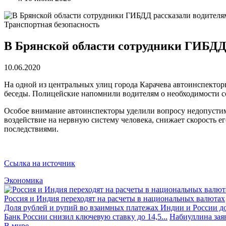
Транспортная безопасность
В Брянской области сотрудники ГИБДД 
10.06.2020
На одной из центральных улиц города Карачева автоинспекто
беседы. Полицейские напомнили водителям о необходимости с
Особое внимание автоинспекторы уделили вопросу недопустимо
воздействие на нервную систему человека, снижает скорость 
последствиями.
Ссылка на источник
Экономика
Россия и Индия переходят на расчеты в национальных валютах
Доля рублей и рупий во взаимных платежах Индии и России до
Банк России снизил ключевую ставку до 14,5...
Набиуллина заяв
В мире