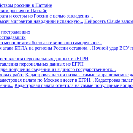
твом россиян в Паттайе
та и сестры из России с целью завладения...
тысяч мигрантов наводнили испанскую...
Нейросеть Claude взлом
пострадавших
го мероприятия было активировано самодельное...
 атака БПЛА на регионы России оставила...
Ночной удар ВСУ по
ставления персональных данных из ЕГРН
дке получения сведений из Единого государственного...
ровых работ
Кадастровая палата назвала самые запрашиваемые д
адастровая палата по Москве внесет в ЕГРН...
Кадастровая палат
ния...
Кадастровая палата ответила на самые популярные вопр