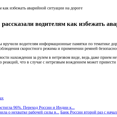
рассказали водителям как избежать ава
ры вручили водителям информационные памятки по тематике дор
облюдения скоростного режима и применении ремней безопасно
сти нахождения за рулем в нетрезвом виде, ведь даже прием не
его реакций, что в случае с нетрезвым вождением может привес
стигла 96%. Переход России и Индии к...
ила о нехватке рабочей силы в...
Банк России второй раз с начала