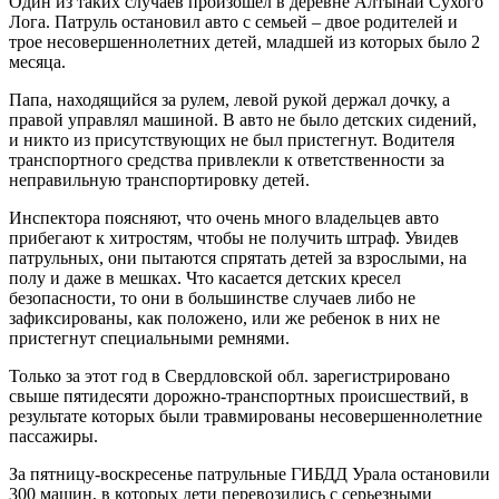
Один из таких случаев произошел в деревне Алтынай Сухого
Лога. Патруль остановил авто с семьей – двое родителей и
трое несовершеннолетних детей, младшей из которых было 2
месяца.
Папа, находящийся за рулем, левой рукой держал дочку, а
правой управлял машиной. В авто не было детских сидений,
и никто из присутствующих не был пристегнут. Водителя
транспортного средства привлекли к ответственности за
неправильную транспортировку детей.
Инспектора поясняют, что очень много владельцев авто
прибегают к хитростям, чтобы не получить штраф. Увидев
патрульных, они пытаются спрятать детей за взрослыми, на
полу и даже в мешках. Что касается детских кресел
безопасности, то они в большинстве случаев либо не
зафиксированы, как положено, или же ребенок в них не
пристегнут специальными ремнями.
Только за этот год в Свердловской обл. зарегистрировано
свыше пятидесяти дорожно-транспортных происшествий, в
результате которых были травмированы несовершеннолетние
пассажиры.
За пятницу-воскресенье патрульные ГИБДД Урала остановили
300 машин, в которых дети перевозились с серьезными