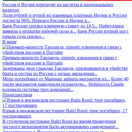
Россия и Индия переходят на расчеты в национальных
валютах
Доля рублей и рупий во взаимных платежах Индии и России
достигла 96%. Переход России и Индии к...
Банк России снизил ключевую ставку до 14,5...
Набиуллина
заявила о нехватке рабочей силы в...
Банк России второй раз с
начала года снизил...
В мире
Премьер-министр Таиланда, принёс извинения в связи с
убийством россиян в Паттайе
Задержаны двое граждан Таиланда, признавшиеся в убийстве
брата и сестры из России с целью завладения...
Мерц потребовал от Марокко забрать мигрантов из...
Более 40
тысяч мигрантов наводнили испанскую...
Нейросеть Claude
взломала системы трех компаний...
Происшествия
Взрыв в московском ресторане Balzi Rossi: трое погибших, 17
пострадавших
В столичном ресторане Balzi Rossi во время проведения
частного мероприятия было активировано самодельное...
Землетрясение в Японии стало самым сильным за...