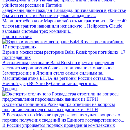
убийством россиян в Паттайе
Задержаны двое граждан Таиланда, признавшиеся в убийстве
брата и сестры из России с целью завладения...
Мерц потребовал от Марокко забрать мигрантов из...
Более 40
тысяч мигрантов наводнили испанскую...
Нейросеть Claude
взломала системы трех компаний...
Происшествия
Взрыв в московском ресторане Balzi Rossi: трое погибших, 17
пострадавших
В столичном ресторане Balzi Rossi во время проведения
частного мероприятия было активировано самодельное...
Землетрясение в Японии стало самым сильным за...
Масштабная атака БПЛА на регионы России оставила...
Ночной удар ВСУ по Кубани оставил десятки...
Тренды
Эксперты столичного Роскадастра ответили на вопросы
предоставления персональных данных из ЕГРН
В Роскадастр по Москве продолжают поступать вопросы о
порядке получения сведений из Единого государственного...
В России упрощается порядок проведения комплексных