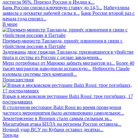
достигла 96%. Переход России и Индии к...
Банк России снизил ключевую ставку до 14,5...
Набиуллина
заявила о нехватке рабочей силы в...
Банк России второй раз с
начала года снизил...
В мире
Премьер-министр Таиланда, принёс извинения в связи с
убийством россиян в Паттайе
Задержаны двое граждан Таиланда, признавшиеся в убийстве
брата и сестры из России с целью завладения...
Мерц потребовал от Марокко забрать мигрантов из...
Более 40
тысяч мигрантов наводнили испанскую...
Нейросеть Claude
взломала системы трех компаний...
Происшествия
Взрыв в московском ресторане Balzi Rossi: трое погибших, 17
пострадавших
В столичном ресторане Balzi Rossi во время проведения
частного мероприятия было активировано самодельное...
Землетрясение в Японии стало самым сильным за...
Масштабная атака БПЛА на регионы России оставила...
Ночной удар ВСУ по Кубани оставил десятки...
Тренды