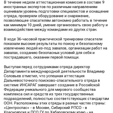
В течение недели аттестационная комиссия в составе 9
иностранных экспертов по различным направлениям
оценивали уровень подготовки специалистов и оснащение
отряда, проверяли оборудование и снаряжение,
позволяющее спасателям автономно работать в течение
как минимум 10 дней, умение организовать свою работу и
взаимодействие между командами из других стран.
В ходе 36-часовой практической тренировки спасатели
показали высокие результаты по поиску и безопасному
извлечению людей из-под завалов, организации работ на
завалах, созданию безопасных условий для себя и
пострадавшего, оказании первой помощи.
Выступая перед сотрудниками отряда директор
Департамента международной деятельности Владимир
Соловьев отметил, что успешная аттестация
Дальневосточного поисково-спасательного отряда в
системе ИНСАРАГ завершает создание в Российской
Федерации уникального для мирового сообщества
комплекса сил и средств из трех государственных
подразделений, полностью соответствующих стандартам
ООН. Расположены этих отряды в разных частях страны:
«Центроспас» - в Москве, Сибирский РПСО - в
Красноярске и ПСО ГУ по Хабаровскому краю - на