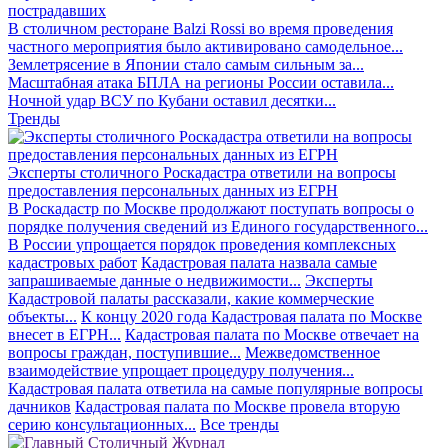
пострадавших
В столичном ресторане Balzi Rossi во время проведения
частного мероприятия было активировано самодельное...
Землетрясение в Японии стало самым сильным за...
Масштабная атака БПЛА на регионы России оставила...
Ночной удар ВСУ по Кубани оставил десятки...
Тренды
Эксперты столичного Роскадастра ответили на вопросы
предоставления персональных данных из ЕГРН
В Роскадастр по Москве продолжают поступать вопросы о
порядке получения сведений из Единого государственного...
В России упрощается порядок проведения комплексных
кадастровых работ
Кадастровая палата назвала самые
запрашиваемые данные о недвижимости...
Эксперты
Кадастровой палаты рассказали, какие коммерческие
объекты...
К концу 2020 года Кадастровая палата по Москве
внесет в ЕГРН...
Кадастровая палата по Москве отвечает на
вопросы граждан, поступившие...
Межведомственное
взаимодействие упрощает процедуру получения...
Кадастровая палата ответила на самые популярные вопросы
дачников
Кадастровая палата по Москве провела вторую
серию консультационных...
Все тренды