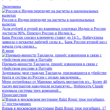
Экономика
Россия и Индия переходят на расчеты в национальных
валютах
Доля рублей и рупий во взаимных платежах Индии и России
достигла 96%. Переход России и Индии к...
Банк России снизил ключевую ставку до 14,5...
Набиуллина
заявила о нехватке рабочей силы в...
Банк России второй раз с
начала года снизил...
В мире
Премьер-министр Таиланда, принёс извинения в связи с
убийством россиян в Паттайе
Задержаны двое граждан Таиланда, признавшиеся в убийстве
брата и сестры из России с целью завладения...
Мерц потребовал от Марокко забрать мигрантов из...
Более 40
тысяч мигрантов наводнили испанскую...
Нейросеть Claude
взломала системы трех компаний...
Происшествия
Взрыв в московском ресторане Balzi Rossi: трое погибших, 17