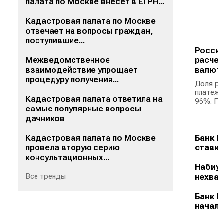
палата по Москве внесет в ЕГРН...
Кадастровая палата по Москве
отвечает на вопросы граждан,
поступившие...
Росси
Межведомственное
расче
взаимодействие упрощает
валю
процедуру получения...
Доля р
платеж
Кадастровая палата ответила на
96%. П
самые популярные вопросы
дачников
Кадастровая палата по Москве
Банк 
провела вторую серию
ставк
консультационных...
Набиу
Все тренды
нехва
Банк 
начал