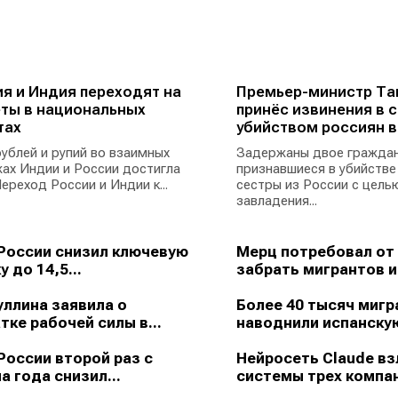
я и Индия переходят на
Премьер-министр Та
ты в национальных
принёс извинения в с
тах
убийством россиян в
ублей и рупий во взаимных
Задержаны двое граждан
ах Индии и России достигла
признавшиеся в убийстве
ереход России и Индии к...
сестры из России с цель
завладения...
России снизил ключевую
Мерц потребовал от
у до 14,5...
забрать мигрантов из
ллина заявила о
Более 40 тысяч мигр
тке рабочей силы в...
наводнили испанскую
России второй раз с
Нейросеть Claude в
а года снизил...
системы трех компан