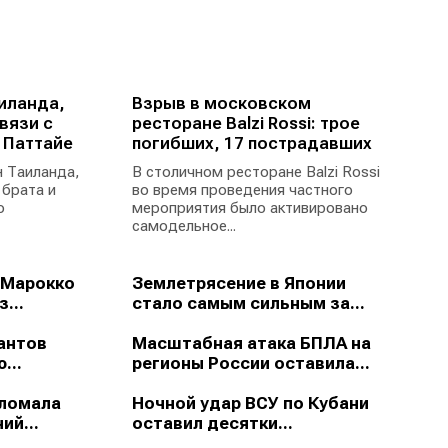
иланда,
Взрыв в московском
вязи с
ресторане Balzi Rossi: трое
 Паттайе
погибших, 17 пострадавших
 Таиланда,
В столичном ресторане Balzi Rossi
 брата и
во время проведения частного
ю
мероприятия было активировано
самодельное...
 Марокко
Землетрясение в Японии
...
стало самым сильным за...
антов
Масштабная атака БПЛА на
...
регионы России оставила...
зломала
Ночной удар ВСУ по Кубани
ий...
оставил десятки...