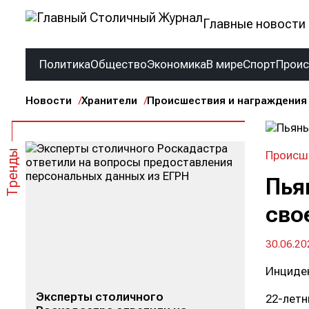
Главные новости 
Политика
Общество
Экономика
В мире
Спорт
Прои
Новости
Хранители
Происшествия и награждения
Тренды
Происше
Пья
сво
30.06.20
Инциден
Эксперты столичного
22-летн