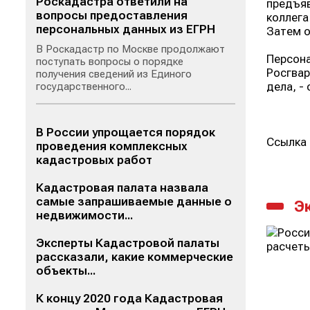
Роскадастра ответили на
предъяв
вопросы предоставления
коллега
персональных данных из ЕГРН
Затем о
В Роскадастр по Москве продолжают
Персона
поступать вопросы о порядке
Росгвар
получения сведений из Единого
дела, -
государственного...
В России упрощается порядок
Ссылка 
проведения комплексных
кадастровых работ
Кадастровая палата назвала
самые запрашиваемые данные о
Э
недвижимости...
Эксперты Кадастровой палаты
рассказали, какие коммерческие
объекты...
К концу 2020 года Кадастровая