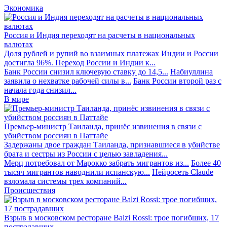
Экономика
Россия и Индия переходят на расчеты в национальных
валютах
Доля рублей и рупий во взаимных платежах Индии и России
достигла 96%. Переход России и Индии к...
Банк России снизил ключевую ставку до 14,5...
Набиуллина
заявила о нехватке рабочей силы в...
Банк России второй раз с
начала года снизил...
В мире
Премьер-министр Таиланда, принёс извинения в связи с
убийством россиян в Паттайе
Задержаны двое граждан Таиланда, признавшиеся в убийстве
брата и сестры из России с целью завладения...
Мерц потребовал от Марокко забрать мигрантов из...
Более 40
тысяч мигрантов наводнили испанскую...
Нейросеть Claude
взломала системы трех компаний...
Происшествия
Взрыв в московском ресторане Balzi Rossi: трое погибших, 17
пострадавших