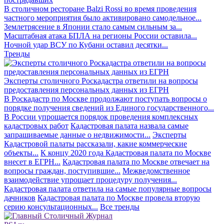
В столичном ресторане Balzi Rossi во время проведения
частного мероприятия было активировано самодельное...
Землетрясение в Японии стало самым сильным за...
Масштабная атака БПЛА на регионы России оставила...
Ночной удар ВСУ по Кубани оставил десятки...
Тренды
Эксперты столичного Роскадастра ответили на вопросы
предоставления персональных данных из ЕГРН
В Роскадастр по Москве продолжают поступать вопросы о
порядке получения сведений из Единого государственного...
В России упрощается порядок проведения комплексных
кадастровых работ
Кадастровая палата назвала самые
запрашиваемые данные о недвижимости...
Эксперты
Кадастровой палаты рассказали, какие коммерческие
объекты...
К концу 2020 года Кадастровая палата по Москве
внесет в ЕГРН...
Кадастровая палата по Москве отвечает на
вопросы граждан, поступившие...
Межведомственное
взаимодействие упрощает процедуру получения...
Кадастровая палата ответила на самые популярные вопросы
дачников
Кадастровая палата по Москве провела вторую
серию консультационных...
Все тренды