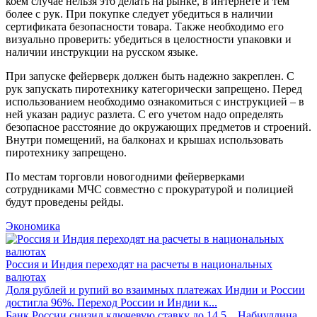
коем случае нельзя это делать на рынке, в интернете и тем
более с рук. При покупке следует убедиться в наличии
сертификата безопасности товара. Также необходимо его
визуально проверить: убедиться в целостности упаковки и
наличии инструкции на русском языке.
При запуске фейерверк должен быть надежно закреплен. С
рук запускать пиротехнику категорически запрещено. Перед
использованием необходимо ознакомиться с инструкцией – в
ней указан радиус разлета. С его учетом надо определять
безопасное расстояние до окружающих предметов и строений.
Внутри помещений, на балконах и крышах использовать
пиротехнику запрещено.
По местам торговли новогодними фейерверками
сотрудниками МЧС совместно с прокуратурой и полицией
будут проведены рейды.
Экономика
Россия и Индия переходят на расчеты в национальных
валютах
Доля рублей и рупий во взаимных платежах Индии и России
достигла 96%. Переход России и Индии к...
Банк России снизил ключевую ставку до 14,5...
Набиуллина