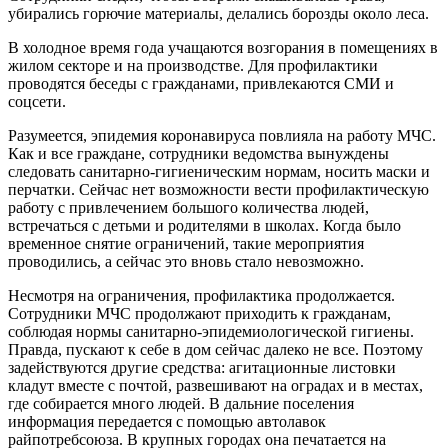
убирались горючие материалы, делались борозды около леса.
В холодное время года учащаются возгорания в помещениях в
жилом секторе и на производстве. Для профилактики
проводятся беседы с гражданами, привлекаются СМИ и
соцсети.
Разумеется, эпидемия коронавируса повлияла на работу МЧС.
Как и все граждане, сотрудники ведомства вынуждены
следовать санитарно-гигиеническим нормам, носить маски и
перчатки. Сейчас нет возможности вести профилактическую
работу с привлечением большого количества людей,
встречаться с детьми и родителями в школах. Когда было
временное снятие ограничений, такие мероприятия
проводились, а сейчас это вновь стало невозможно.
Несмотря на ограничения, профилактика продолжается.
Сотрудники МЧС продолжают приходить к гражданам,
соблюдая нормы санитарно-эпидемиологической гигиены.
Правда, пускают к себе в дом сейчас далеко не все. Поэтому
задействуются другие средства: агитационные листовки
кладут вместе с почтой, развешивают на оградах и в местах,
где собирается много людей. В дальние поселения
информация передается с помощью автолавок
райпотребсоюза. В крупных городах она печатается на