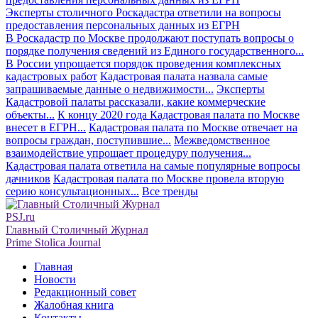
Эксперты столичного Роскадастра ответили на вопросы
предоставления персональных данных из ЕГРН
В Роскадастр по Москве продолжают поступать вопросы о
порядке получения сведений из Единого государственного...
В России упрощается порядок проведения комплексных
кадастровых работ
Кадастровая палата назвала самые
запрашиваемые данные о недвижимости...
Эксперты
Кадастровой палаты рассказали, какие коммерческие
объекты...
К концу 2020 года Кадастровая палата по Москве
внесет в ЕГРН...
Кадастровая палата по Москве отвечает на
вопросы граждан, поступившие...
Межведомственное
взаимодействие упрощает процедуру получения...
Кадастровая палата ответила на самые популярные вопросы
дачников
Кадастровая палата по Москве провела вторую
серию консультационных...
Все тренды
PSJ.ru
Главный Столичный Журнал
Prime Stolica Journal
Главная
Новости
Редакционный совет
Жалобная книга
Контакты