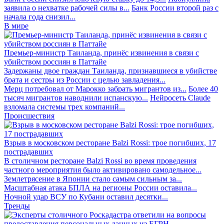
заявила о нехватке рабочей силы в...
Банк России второй раз с
начала года снизил...
В мире
Премьер-министр Таиланда, принёс извинения в связи с
убийством россиян в Паттайе
Задержаны двое граждан Таиланда, признавшиеся в убийстве
брата и сестры из России с целью завладения...
Мерц потребовал от Марокко забрать мигрантов из...
Более 40
тысяч мигрантов наводнили испанскую...
Нейросеть Claude
взломала системы трех компаний...
Происшествия
Взрыв в московском ресторане Balzi Rossi: трое погибших, 17
пострадавших
В столичном ресторане Balzi Rossi во время проведения
частного мероприятия было активировано самодельное...
Землетрясение в Японии стало самым сильным за...
Масштабная атака БПЛА на регионы России оставила...
Ночной удар ВСУ по Кубани оставил десятки...
Тренды