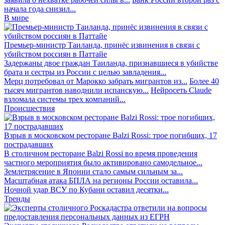
начала года снизил...
В мире
Премьер-министр Таиланда, принёс извинения в связи с
убийством россиян в Паттайе
Задержаны двое граждан Таиланда, признавшиеся в убийстве
брата и сестры из России с целью завладения...
Мерц потребовал от Марокко забрать мигрантов из...
Более 40
тысяч мигрантов наводнили испанскую...
Нейросеть Claude
взломала системы трех компаний...
Происшествия
Взрыв в московском ресторане Balzi Rossi: трое погибших, 17
пострадавших
В столичном ресторане Balzi Rossi во время проведения
частного мероприятия было активировано самодельное...
Землетрясение в Японии стало самым сильным за...
Масштабная атака БПЛА на регионы России оставила...
Ночной удар ВСУ по Кубани оставил десятки...
Тренды