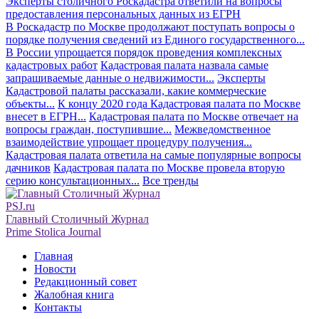
Эксперты столичного Роскадастра ответили на вопросы
предоставления персональных данных из ЕГРН
В Роскадастр по Москве продолжают поступать вопросы о
порядке получения сведений из Единого государственного...
В России упрощается порядок проведения комплексных
кадастровых работ
Кадастровая палата назвала самые
запрашиваемые данные о недвижимости...
Эксперты
Кадастровой палаты рассказали, какие коммерческие
объекты...
К концу 2020 года Кадастровая палата по Москве
внесет в ЕГРН...
Кадастровая палата по Москве отвечает на
вопросы граждан, поступившие...
Межведомственное
взаимодействие упрощает процедуру получения...
Кадастровая палата ответила на самые популярные вопросы
дачников
Кадастровая палата по Москве провела вторую
серию консультационных...
Все тренды
PSJ.ru
Главный Столичный Журнал
Prime Stolica Journal
Главная
Новости
Редакционный совет
Жалобная книга
Контакты