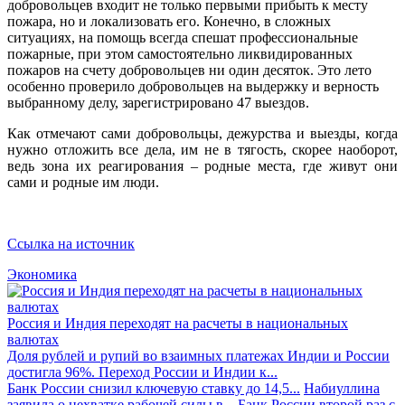
добровольцев входит не только первыми прибыть к месту
пожара, но и локализовать его. Конечно, в сложных
ситуациях, на помощь всегда спешат профессиональные
пожарные, при этом самостоятельно ликвидированных
пожаров на счету добровольцев ни один десяток. Это лето
особенно проверило добровольцев на выдержку и верность
выбранному делу, зарегистрировано 47 выездов.
Как отмечают сами добровольцы, дежурства и выезды, когда
нужно отложить все дела, им не в тягость, скорее наоборот,
ведь зона их реагирования – родные места, где живут они
сами и родные им люди.
Ссылка на источник
Экономика
Россия и Индия переходят на расчеты в национальных
валютах
Доля рублей и рупий во взаимных платежах Индии и России
достигла 96%. Переход России и Индии к...
Банк России снизил ключевую ставку до 14,5...
Набиуллина
заявила о нехватке рабочей силы в...
Банк России второй раз с