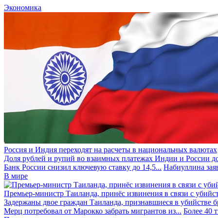
Экономика
Россия и Индия переходят на расчеты в национальных валютах
Доля рублей и рупий во взаимных платежах Индии и России до
Банк России снизил ключевую ставку до 14,5...
Набиуллина заяв
В мире
Премьер-министр Таиланда, принёс извинения в связи с убийс
Задержаны двое граждан Таиланда, признавшиеся в убийстве бра
Мерц потребовал от Марокко забрать мигрантов из...
Более 40 