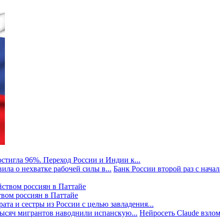
стигла 96%. Переход России и Индии к...
ила о нехватке рабочей силы в...
Банк России второй раз с начала
твом россиян в Паттайе
та и сестры из России с целью завладения...
тысяч мигрантов наводнили испанскую...
Нейросеть Claude взлом