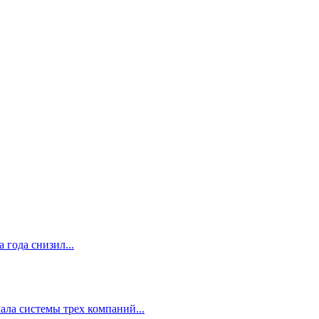
 года снизил...
ала системы трех компаний...