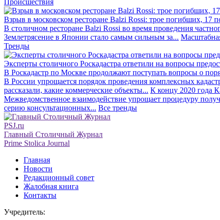
Происшествия
Взрыв в московском ресторане Balzi Rossi: трое погибших, 17 
В столичном ресторане Balzi Rossi во время проведения частно
Землетрясение в Японии стало самым сильным за...
Масштабная
Тренды
Эксперты столичного Роскадастра ответили на вопросы предо
В Роскадастр по Москве продолжают поступать вопросы о поря
В России упрощается порядок проведения комплексных кадаст
рассказали, какие коммерческие объекты...
К концу 2020 года К
Межведомственное взаимодействие упрощает процедуру получе
серию консультационных...
Все тренды
PSJ.ru
Главный Столичный Журнал
Prime Stolica Journal
Главная
Новости
Редакционный совет
Жалобная книга
Контакты
Учредитель: