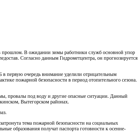
 в прошлом. В ожидании зимы работники служб основной упор
 ледостав. Согласно данным Гидрометцентра, он прогнозируется
ПБ в первую очередь внимание уделили отрицательным
актике пожарной безопасности в период отопительного сезона.
емы, провалы под воду и другие опасные ситуации. Данный
шкинском, Вытегорском районах.
раз.
 затронута тема пожарной безопасности на социальных
ные образования получат паспорта готовности к осенне-