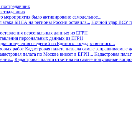
пострадавших
го мероприятия было активировано самодельное...
 атака БПЛА на регионы России оставила...
Ночной удар ВСУ по
ставления персональных данных из ЕГРН
дке получения сведений из Единого государственного...
ровых работ
Кадастровая палата назвала самые запрашиваемые д
адастровая палата по Москве внесет в ЕГРН...
Кадастровая палат
ния...
Кадастровая палата ответила на самые популярные вопр