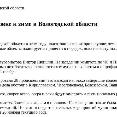
ке к зиме в Вологодской области
дской области в этом году подготовили территорию лучше, чем
вые объекты планируется привести в порядок, пока не наступил
 губернатора Виктор Рябишин. На заседании комитета по ЧС и 
мо позаботиться о готовности коммунальных систем и о профил
1 ноября.
рировано 28 происшествий: это выходы на плохо замерзшие водо
о дела обстоят в Кирилловском, Череповецком, Белозерском, Ва
то, скорее всего, озера и реки будут замерзать и таять несколько 
ивается более высоко, чем в прошлом. На совещании также была
замечаний. По итогам подготовительных мероприятий муниципаль
 20 ноября текущего года.