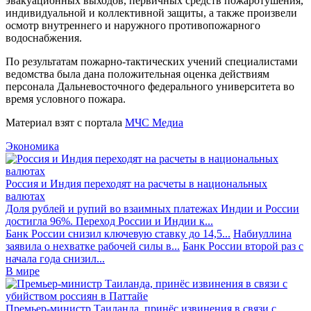
эвакуационных выходов, первичных средств пожаротушения,
индивидуальной и коллективной защиты, а также произвели
осмотр внутреннего и наружного противопожарного
водоснабжения.
По результатам пожарно-тактических учений специалистами
ведомства была дана положительная оценка действиям
персонала Дальневосточного федерального университета во
время условного пожара.
Материал взят с портала
МЧС Медиа
Экономика
Россия и Индия переходят на расчеты в национальных
валютах
Доля рублей и рупий во взаимных платежах Индии и России
достигла 96%. Переход России и Индии к...
Банк России снизил ключевую ставку до 14,5...
Набиуллина
заявила о нехватке рабочей силы в...
Банк России второй раз с
начала года снизил...
В мире
Премьер-министр Таиланда, принёс извинения в связи с