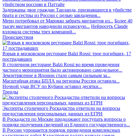
убийством россиян в Паттайе
Задержаны двое граждан Таиланда, признавшиеся в убийстве
брата и сестры из России с целью завладения...
Мерц потребовал от Марокко забрать мигрантов из...
Более 40
тысяч мигрантов наводнили испанскую...
Нейросеть Claude
взломала системы трех компаний...
Происшествия
Взрыв в московском ресторане Balzi Rossi: трое погибших, 17
пострадавших
В столичном ресторане Balzi Rossi во время проведения
частного мероприятия было активировано самодельное...
Землетрясение в Японии стало самым сильным за...
Масштабная атака БПЛА на регионы России оставила...
Ночной удар ВСУ по Кубани оставил десятки...
Тренды
Эксперты столичного Роскадастра ответили на вопросы
предоставления персональных данных из ЕГРН
В Роскадастр по Москве продолжают поступать вопросы о
порядке получения сведений из Единого государственного...
В России упрощается порядок проведения комплексных
кадастровых работ
Кадастровая палата назвала самые