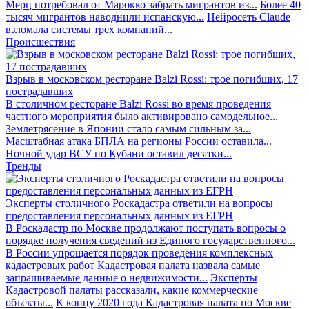
Мерц потребовал от Марокко забрать мигрантов из...
Более 40
тысяч мигрантов наводнили испанскую...
Нейросеть Claude
взломала системы трех компаний...
Происшествия
Взрыв в московском ресторане Balzi Rossi: трое погибших, 17
пострадавших
В столичном ресторане Balzi Rossi во время проведения
частного мероприятия было активировано самодельное...
Землетрясение в Японии стало самым сильным за...
Масштабная атака БПЛА на регионы России оставила...
Ночной удар ВСУ по Кубани оставил десятки...
Тренды
Эксперты столичного Роскадастра ответили на вопросы
предоставления персональных данных из ЕГРН
В Роскадастр по Москве продолжают поступать вопросы о
порядке получения сведений из Единого государственного...
В России упрощается порядок проведения комплексных
кадастровых работ
Кадастровая палата назвала самые
запрашиваемые данные о недвижимости...
Эксперты
Кадастровой палаты рассказали, какие коммерческие
объекты...
К концу 2020 года Кадастровая палата по Москве