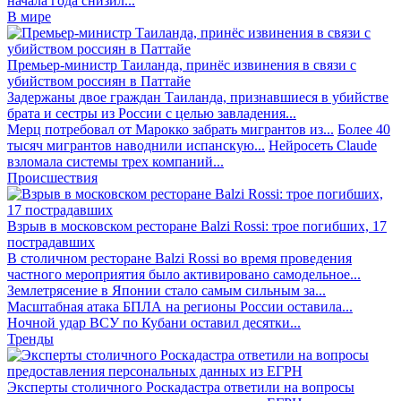
начала года снизил...
В мире
Премьер-министр Таиланда, принёс извинения в связи с
убийством россиян в Паттайе
Задержаны двое граждан Таиланда, признавшиеся в убийстве
брата и сестры из России с целью завладения...
Мерц потребовал от Марокко забрать мигрантов из...
Более 40
тысяч мигрантов наводнили испанскую...
Нейросеть Claude
взломала системы трех компаний...
Происшествия
Взрыв в московском ресторане Balzi Rossi: трое погибших, 17
пострадавших
В столичном ресторане Balzi Rossi во время проведения
частного мероприятия было активировано самодельное...
Землетрясение в Японии стало самым сильным за...
Масштабная атака БПЛА на регионы России оставила...
Ночной удар ВСУ по Кубани оставил десятки...
Тренды
Эксперты столичного Роскадастра ответили на вопросы