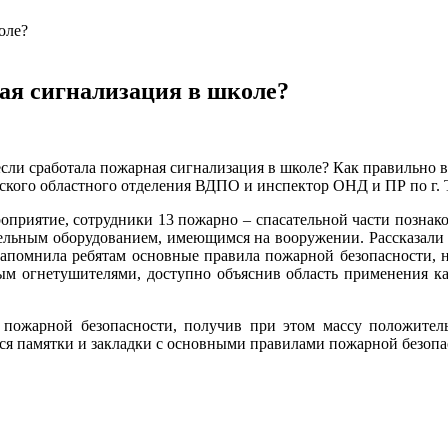
ная сигнализация в школе?
если сработала пожарная сигнализация в школе? Как правильно 
ского областного отделения ВДПО и инспектор ОНД и ПР по г.
оприятие, сотрудники 13 пожарно – спасательной части познак
ельным оборудованием, имеющимся на вооружении. Рассказали 
напомнила ребятам основные правила пожарной безопасности, н
 огнетушителями, доступно объяснив область применения ка
 пожарной безопасности, получив при этом массу положител
я памятки и закладки с основными правилами пожарной безопас