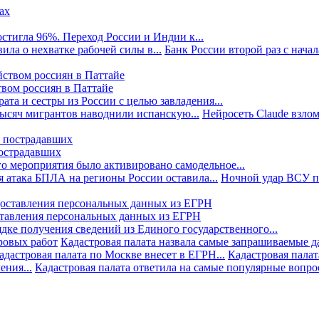
стигла 96%. Переход России и Индии к...
ила о нехватке рабочей силы в...
Банк России второй раз с начала
твом россиян в Паттайе
та и сестры из России с целью завладения...
тысяч мигрантов наводнили испанскую...
Нейросеть Claude взлом
пострадавших
го мероприятия было активировано самодельное...
 атака БПЛА на регионы России оставила...
Ночной удар ВСУ по
ставления персональных данных из ЕГРН
дке получения сведений из Единого государственного...
ровых работ
Кадастровая палата назвала самые запрашиваемые д
адастровая палата по Москве внесет в ЕГРН...
Кадастровая палат
ния...
Кадастровая палата ответила на самые популярные вопр