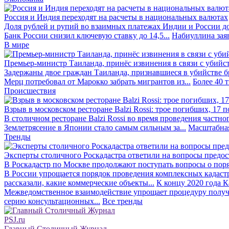
Россия и Индия переходят на расчеты в национальных валютах
Доля рублей и рупий во взаимных платежах Индии и России до
Банк России снизил ключевую ставку до 14,5...
Набиуллина заяв
В мире
Премьер-министр Таиланда, принёс извинения в связи с убийс
Задержаны двое граждан Таиланда, признавшиеся в убийстве бра
Мерц потребовал от Марокко забрать мигрантов из...
Более 40 
Происшествия
Взрыв в московском ресторане Balzi Rossi: трое погибших, 17 
В столичном ресторане Balzi Rossi во время проведения частно
Землетрясение в Японии стало самым сильным за...
Масштабная
Тренды
Эксперты столичного Роскадастра ответили на вопросы предо
В Роскадастр по Москве продолжают поступать вопросы о поря
В России упрощается порядок проведения комплексных кадаст
рассказали, какие коммерческие объекты...
К концу 2020 года К
Межведомственное взаимодействие упрощает процедуру получе
серию консультационных...
Все тренды
PSJ.ru
Главный Столичный Журнал