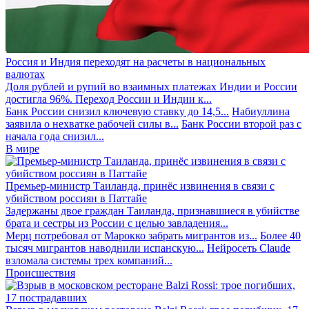
Россия и Индия переходят на расчеты в национальных
валютах
Доля рублей и рупий во взаимных платежах Индии и России
достигла 96%. Переход России и Индии к...
Банк России снизил ключевую ставку до 14,5...
Набиуллина
заявила о нехватке рабочей силы в...
Банк России второй раз с
начала года снизил...
В мире
Премьер-министр Таиланда, принёс извинения в связи с
убийством россиян в Паттайе
Задержаны двое граждан Таиланда, признавшиеся в убийстве
брата и сестры из России с целью завладения...
Мерц потребовал от Марокко забрать мигрантов из...
Более 40
тысяч мигрантов наводнили испанскую...
Нейросеть Claude
взломала системы трех компаний...
Происшествия