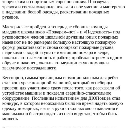
творческим и спортивным соревнованиям. Прозвучала
тревога и гости-пожарные показали свое умение и мастерство
в надевании боевой одежды, раскатывании пожарных
рукавов.
Мастер-класс пройден и теперь две сборные команды
младших школьников «Пожарам–нет!» и «Надежность» под
руководством членов школьной дружины юных пожарных
надевают не по размерам большую настоящую пожарную
форму, раскатывают и снова собирают пожарные рукава,
шариками с водой «тушат» имитацию пожара в ведре,
показывают слаженность в работе, пробежав втроем в одном
обруче и наконец, оказывают медицинскую помощь и
эвакуируют пострадавшего.
Бесспорно, самым зрелищным и эмоциональным для ребят
стал конкурс с пожарной машиной, который огнеборцы
провели для участников сразу после того, как рассказали об
устройстве машины и показали аварийно-спасательное
оборудование. Последним испытанием для ДЮПовцев стал
конкурс, в котором необходимо было на время надеть боевую
одежду пожарных, взять в руки ствол высокого давления и
максимально быстро подать из него воду так, чтобы сбить
мишень.