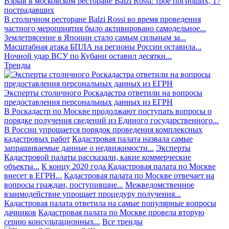
Взрыв в московском ресторане Balzi Rossi: трое погибших, 17
пострадавших
В столичном ресторане Balzi Rossi во время проведения
частного мероприятия было активировано самодельное...
Землетрясение в Японии стало самым сильным за...
Масштабная атака БПЛА на регионы России оставила...
Ночной удар ВСУ по Кубани оставил десятки...
Тренды
Эксперты столичного Роскадастра ответили на вопросы
предоставления персональных данных из ЕГРН
В Роскадастр по Москве продолжают поступать вопросы о
порядке получения сведений из Единого государственного...
В России упрощается порядок проведения комплексных
кадастровых работ
Кадастровая палата назвала самые
запрашиваемые данные о недвижимости...
Эксперты
Кадастровой палаты рассказали, какие коммерческие
объекты...
К концу 2020 года Кадастровая палата по Москве
внесет в ЕГРН...
Кадастровая палата по Москве отвечает на
вопросы граждан, поступившие...
Межведомственное
взаимодействие упрощает процедуру получения...
Кадастровая палата ответила на самые популярные вопросы
дачников
Кадастровая палата по Москве провела вторую
серию консультационных...
Все тренды