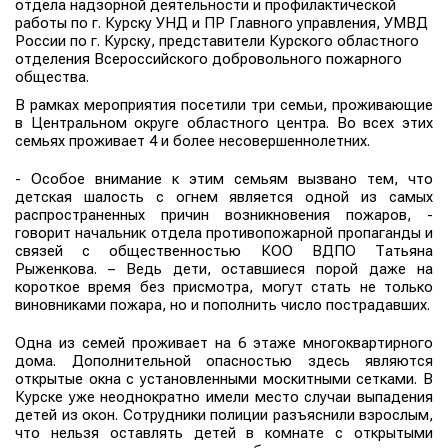
отдела надзорной деятельности и профилактической
работы по г. Курску УНД и ПР Главного управления, УМВД
России по г. Курску, представители Курского областного
отделения Всероссийского добровольного пожарного
общества.
В рамках мероприятия посетили три семьи, проживающие
в Центральном округе областного центра. Во всех этих
семьях проживает 4 и более несовершеннолетних.
- Особое внимание к этим семьям вызвано тем, что
детская шалость с огнем является одной из самых
распространенных причин возникновения пожаров, -
говорит начальник отдела противопожарной пропаганды и
связей с общественностью КОО ВДПО Татьяна
Рыженкова. – Ведь дети, оставшиеся порой даже на
короткое время без присмотра, могут стать не только
виновниками пожара, но и пополнить число пострадавших.
Одна из семей проживает на 6 этаже многоквартирного
дома. Дополнительной опасностью здесь являются
открытые окна с установленными москитными сетками. В
Курске уже неоднократно имели место случаи выпадения
детей из окон. Сотрудники полиции разъяснили взрослым,
что нельзя оставлять детей в комнате с открытыми